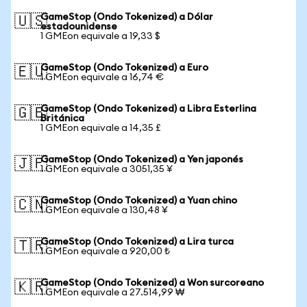
GameStop (Ondo Tokenized) a Dólar
🇺🇸
estadounidense
1 GMEon equivale a 19,33 $
GameStop (Ondo Tokenized) a Euro
🇪🇺
1 GMEon equivale a 16,74 €
GameStop (Ondo Tokenized) a Libra Esterlina
🇬🇧
Británica
1 GMEon equivale a 14,35 £
GameStop (Ondo Tokenized) a Yen japonés
🇯🇵
1 GMEon equivale a 3051,35 ¥
GameStop (Ondo Tokenized) a Yuan chino
🇨🇳
1 GMEon equivale a 130,48 ¥
GameStop (Ondo Tokenized) a Lira turca
🇹🇷
1 GMEon equivale a 920,00 ₺
GameStop (Ondo Tokenized) a Won surcoreano
🇰🇷
1 GMEon equivale a 27.514,99 ₩