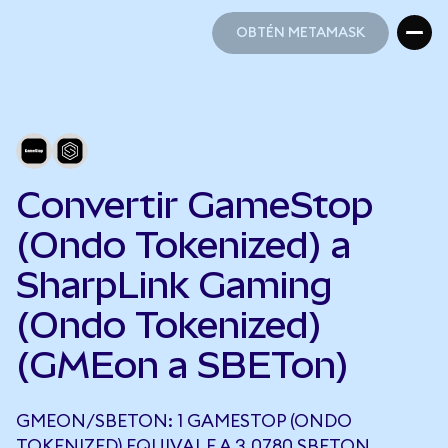
OBTÉN METAMASK
OBTÉN METAMASK
Convertir GameStop
(Ondo Tokenized) a
SharpLink Gaming
(Ondo Tokenized)
(GMEon a SBETon)
GMEON/SBETON: 1 GAMESTOP (ONDO
TOKENIZED) EQUIVALE A 3,0780 SBETON