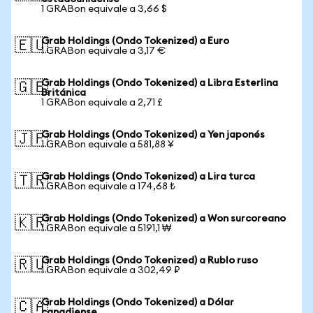
1 GRABon equivale a 3,66 $
Grab Holdings (Ondo Tokenized) a Euro
🇪🇺
1 GRABon equivale a 3,17 €
Grab Holdings (Ondo Tokenized) a Libra Esterlina
🇬🇧
Británica
1 GRABon equivale a 2,71 £
Grab Holdings (Ondo Tokenized) a Yen japonés
🇯🇵
1 GRABon equivale a 581,88 ¥
Grab Holdings (Ondo Tokenized) a Lira turca
🇹🇷
1 GRABon equivale a 174,68 ₺
Grab Holdings (Ondo Tokenized) a Won surcoreano
🇰🇷
1 GRABon equivale a 5191,1 ₩
Grab Holdings (Ondo Tokenized) a Rublo ruso
🇷🇺
1 GRABon equivale a 302,49 ₽
Grab Holdings (Ondo Tokenized) a Dólar
🇨🇦
canadiense