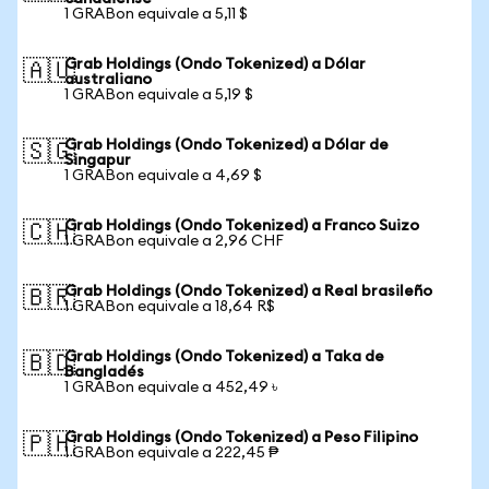
1 GRABon equivale a 5,11 $
Grab Holdings (Ondo Tokenized) a Dólar
🇦🇺
australiano
1 GRABon equivale a 5,19 $
Grab Holdings (Ondo Tokenized) a Dólar de
🇸🇬
Singapur
1 GRABon equivale a 4,69 $
Grab Holdings (Ondo Tokenized) a Franco Suizo
🇨🇭
1 GRABon equivale a 2,96 CHF
Grab Holdings (Ondo Tokenized) a Real brasileño
🇧🇷
1 GRABon equivale a 18,64 R$
Grab Holdings (Ondo Tokenized) a Taka de
🇧🇩
Bangladés
1 GRABon equivale a 452,49 ৳
Grab Holdings (Ondo Tokenized) a Peso Filipino
🇵🇭
1 GRABon equivale a 222,45 ₱