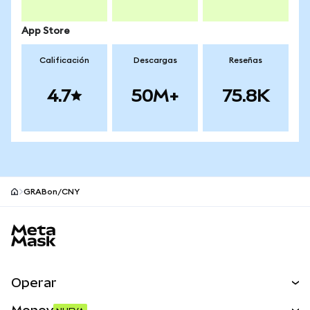
App Store
Calificación
Descargas
Reseñas
4.7
50M+
75.8K
GRABon/CNY
Pie de página del sitio MetaMask
Operar
Canjear