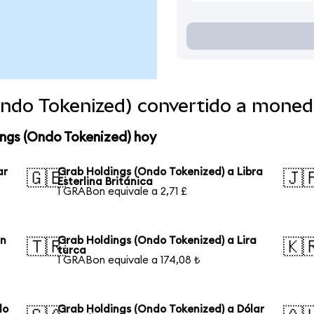
Ondo Tokenized) convertido a moned
ngs (Ondo Tokenized) hoy
ar
Grab Holdings (Ondo Tokenized) a Libra
🇬🇧
🇯
Esterlina Británica
1 GRABon equivale a 2,71 £
an
Grab Holdings (Ondo Tokenized) a Lira
🇹🇷
🇰
turca
1 GRABon equivale a 174,08 ₺
lo
Grab Holdings (Ondo Tokenized) a Dólar