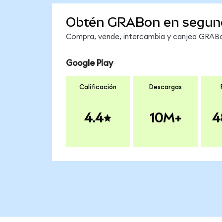
Obtén GRABon en segun
Compra, vende, intercambia y canjea GRABon
Google Play
Calificación
Descargas
4.4
10M+
4