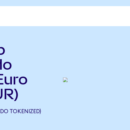
b
do
Euro
UR)
DO TOKENIZED)