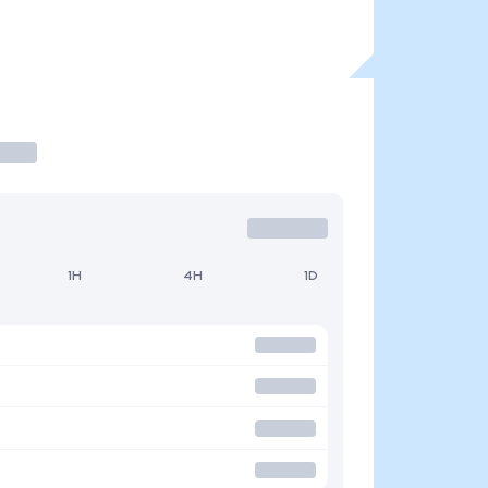
1H
4H
1D