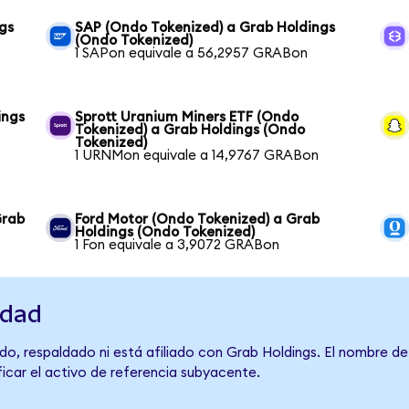
gs
SAP (Ondo Tokenized) a Grab Holdings
(Ondo Tokenized)
1 SAPon equivale a 56,2957 GRABon
ings
Sprott Uranium Miners ETF (Ondo
Tokenized) a Grab Holdings (Ondo
Tokenized)
1 URNMon equivale a 14,9767 GRABon
Grab
Ford Motor (Ondo Tokenized) a Grab
Holdings (Ondo Tokenized)
1 Fon equivale a 3,9072 GRABon
idad
do, respaldado ni está afiliado con Grab Holdings. El nombre de
ficar el activo de referencia subyacente.