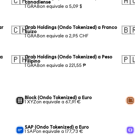
🇨🇦
🇦
canadiense
1 GRABon equivale a 5,09 $
ar
Grab Holdings (Ondo Tokenized) a Franco
🇨🇭
🇧
Suizo
1 GRABon equivale a 2,95 CHF
ka
Grab Holdings (Ondo Tokenized) a Peso
🇵🇭
🇵
Filipino
1 GRABon equivale a 221,55 ₱
Block (Ondo Tokenized) a Euro
1 XYZon equivale a 67,91 €
SAP (Ondo Tokenized) a Euro
1 SAPon equivale a 177,73 €