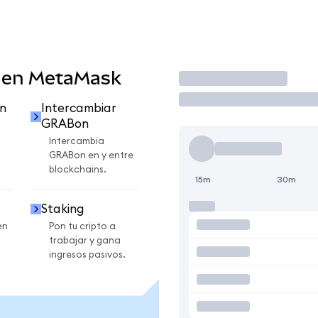
 en MetaMask
Operar
n
Intercambiar
GRABon
Intercambia
GRABon en y entre
blockchains.
15m
30m
Staking
en
Pon tu cripto a
trabajar y gana
ingresos pasivos.