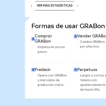
VER MÁS ESTADÍSTICAS
VER MÁS ESTADÍSTICAS
Formas de usar GRABon
Comprar
Vender GRABo
GRABon
Cambia GRABon
por efectivo.
Empieza en pocos
pasos.
Predecir
Perpetuos
Opera con GRABon
Largos o cortos 
y mercados de
tokens con
predicción cripto.
apalancamiento
de hasta 50x.