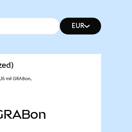
EUR
zed)
,15 mil GRABon,
GRABon