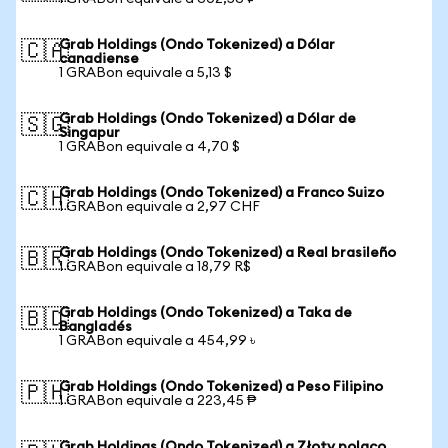
Grab Holdings (Ondo Tokenized) a Dólar
🇨🇦
canadiense
1 GRABon equivale a 5,13 $
Grab Holdings (Ondo Tokenized) a Dólar de
🇸🇬
Singapur
1 GRABon equivale a 4,70 $
Grab Holdings (Ondo Tokenized) a Franco Suizo
🇨🇭
1 GRABon equivale a 2,97 CHF
Grab Holdings (Ondo Tokenized) a Real brasileño
🇧🇷
1 GRABon equivale a 18,79 R$
Grab Holdings (Ondo Tokenized) a Taka de
🇧🇩
Bangladés
1 GRABon equivale a 454,99 ৳
Grab Holdings (Ondo Tokenized) a Peso Filipino
🇵🇭
1 GRABon equivale a 223,45 ₱
Grab Holdings (Ondo Tokenized) a Złoty polaco