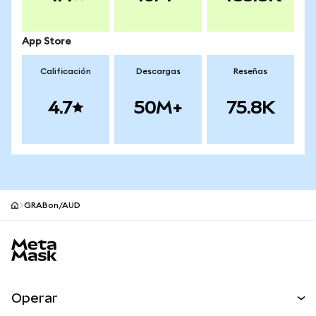
App Store
Calificación
Descargas
Reseñas
4.7
50M+
75.8K
GRABon/AUD
Pie de página del sitio MetaMask
Operar
Canjear