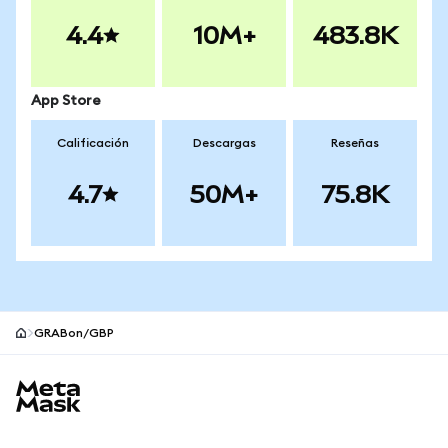
4.4
10M+
483.8K
App Store
Calificación
Descargas
Reseñas
4.7
50M+
75.8K
GRABon/GBP
Pie de página del sitio MetaMask