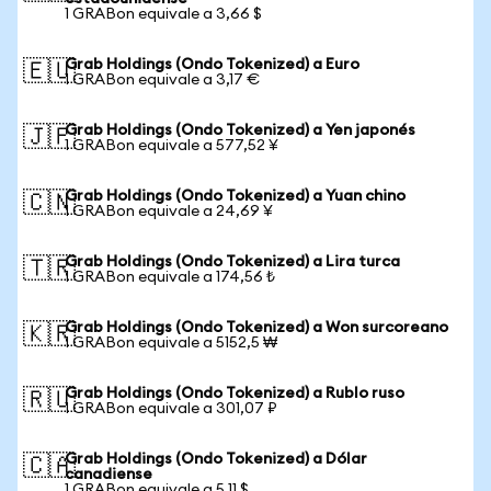
1 GRABon equivale a 3,66 $
Grab Holdings (Ondo Tokenized) a Euro
🇪🇺
1 GRABon equivale a 3,17 €
Grab Holdings (Ondo Tokenized) a Yen japonés
🇯🇵
1 GRABon equivale a 577,52 ¥
Grab Holdings (Ondo Tokenized) a Yuan chino
🇨🇳
1 GRABon equivale a 24,69 ¥
Grab Holdings (Ondo Tokenized) a Lira turca
🇹🇷
1 GRABon equivale a 174,56 ₺
Grab Holdings (Ondo Tokenized) a Won surcoreano
🇰🇷
1 GRABon equivale a 5152,5 ₩
Grab Holdings (Ondo Tokenized) a Rublo ruso
🇷🇺
1 GRABon equivale a 301,07 ₽
Grab Holdings (Ondo Tokenized) a Dólar
🇨🇦
canadiense
1 GRABon equivale a 5,11 $