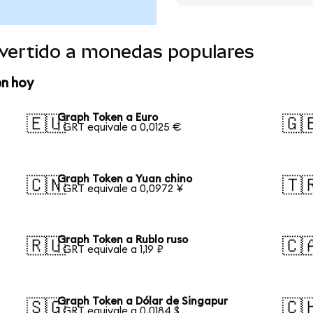
vertido a monedas populares
en hoy
Graph Token a Euro
🇪🇺
🇬
1 GRT equivale a 0,0125 €
Graph Token a Yuan chino
🇨🇳
🇹
1 GRT equivale a 0,0972 ¥
Graph Token a Rublo ruso
🇷🇺
🇨
1 GRT equivale a 1,19 ₽
Graph Token a Dólar de Singapur
🇸🇬
🇨
1 GRT equivale a 0,0184 $