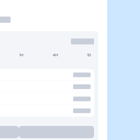
1H
4H
1D