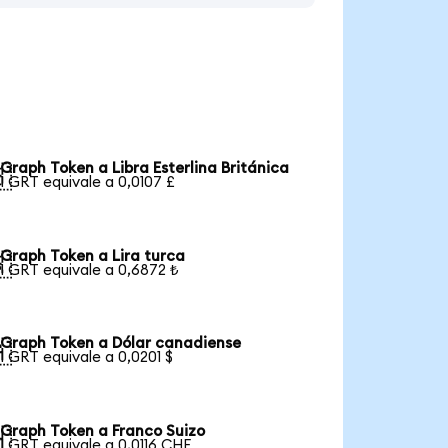
Graph Token a Libra Esterlina Británica

1 GRT equivale a 0,0107 £
Graph Token a Lira turca

1 GRT equivale a 0,6872 ₺
Graph Token a Dólar canadiense

1 GRT equivale a 0,0201 $
Graph Token a Franco Suizo

1 GRT equivale a 0,0116 CHF