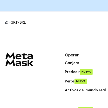
GRT/BRL
Pie de página del sitio MetaMask
Operar
Canjear
Predecir
NUEVA
Perps
NUEVA
Activos del mundo real