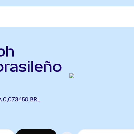
ph
brasileño
 0,073450 BRL