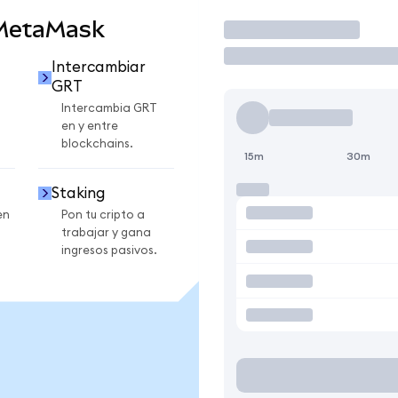
 MetaMask
Operar
Intercambiar
GRT
Intercambia GRT
en y entre
blockchains.
15m
30m
Staking
en
Pon tu cripto a
trabajar y gana
ingresos pasivos.