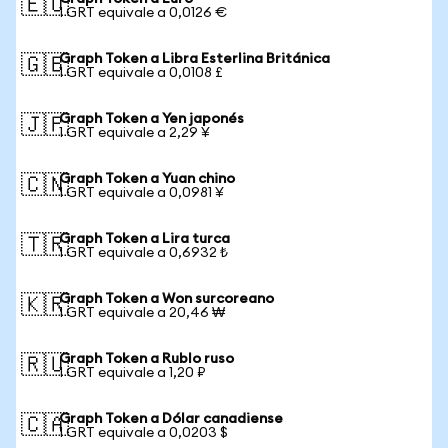
🇪🇺
1 GRT equivale a 0,0126 €
Graph Token a Libra Esterlina Británica
🇬🇧
1 GRT equivale a 0,0108 £
Graph Token a Yen japonés
🇯🇵
1 GRT equivale a 2,29 ¥
Graph Token a Yuan chino
🇨🇳
1 GRT equivale a 0,0981 ¥
Graph Token a Lira turca
🇹🇷
1 GRT equivale a 0,6932 ₺
Graph Token a Won surcoreano
🇰🇷
1 GRT equivale a 20,46 ₩
Graph Token a Rublo ruso
🇷🇺
1 GRT equivale a 1,20 ₽
Graph Token a Dólar canadiense
🇨🇦
1 GRT equivale a 0,0203 $