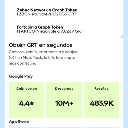
Zebec Network a Graph Token
1 ZBCN equivale a 0,121039 GRT
Fartcoin a Graph Token
1 FARTCOIN equivale a 9,0269 GRT
Obtén GRT en segundos
Compra, vende, intercambia y canjea
GRT en MetaMask, la billetera cripto
más confiable.
Google Play
Calificación
Descargas
Reseñas
4.4
10M+
483.9K
App Store