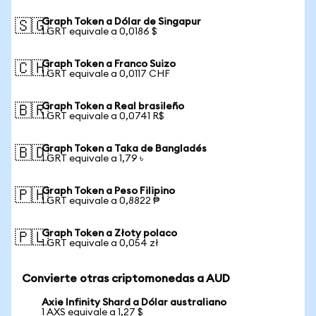
Graph Token a Dólar de Singapur
🇸🇬
1 GRT equivale a 0,0186 $
Graph Token a Franco Suizo
🇨🇭
1 GRT equivale a 0,0117 CHF
Graph Token a Real brasileño
🇧🇷
1 GRT equivale a 0,0741 R$
Graph Token a Taka de Bangladés
🇧🇩
1 GRT equivale a 1,79 ৳
Graph Token a Peso Filipino
🇵🇭
1 GRT equivale a 0,8822 ₱
Graph Token a Złoty polaco
🇵🇱
1 GRT equivale a 0,054 zł
Convierte otras criptomonedas a AUD
Axie Infinity Shard a Dólar australiano
1 AXS equivale a 1,27 $