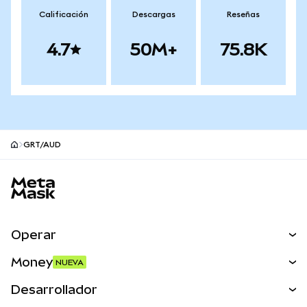
Calificación
Descargas
Reseñas
4.7
50M+
75.8K
GRT/AUD
Pie de página del sitio MetaMask
Operar
Canjear
Money
NUEVA
Predecir
NUEVA
Comprar
Desarrollador
Perps
NUEVA
Tarjeta
Ver los documentos