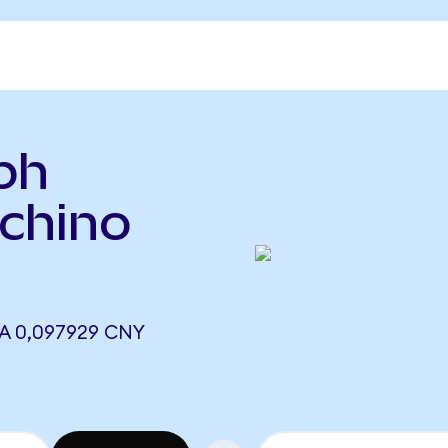
ph
chino
A 0,097929 CNY