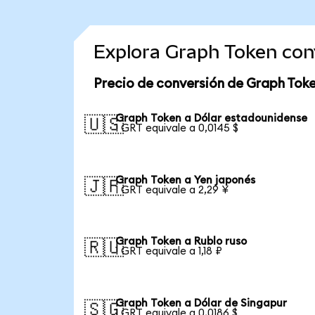
Explora Graph Token con
Precio de conversión de Graph Tok
Graph Token a Dólar estadounidense
🇺🇸
1 GRT equivale a 0,0145 $
Graph Token a Yen japonés
🇯🇵
1 GRT equivale a 2,29 ¥
Graph Token a Rublo ruso
🇷🇺
1 GRT equivale a 1,18 ₽
Graph Token a Dólar de Singapur
🇸🇬
1 GRT equivale a 0,0186 $