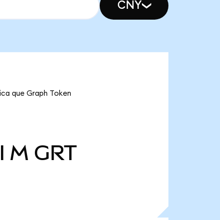
CNY
ifica que Graph Token
l M
GRT