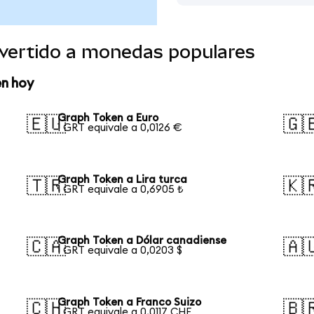
vertido a monedas populares
en hoy
Graph Token a Euro
🇪🇺
🇬
1 GRT equivale a 0,0126 €
Graph Token a Lira turca
🇹🇷
🇰
1 GRT equivale a 0,6905 ₺
Graph Token a Dólar canadiense
🇨🇦
🇦
1 GRT equivale a 0,0203 $
Graph Token a Franco Suizo
🇨🇭
🇧
1 GRT equivale a 0,0117 CHF