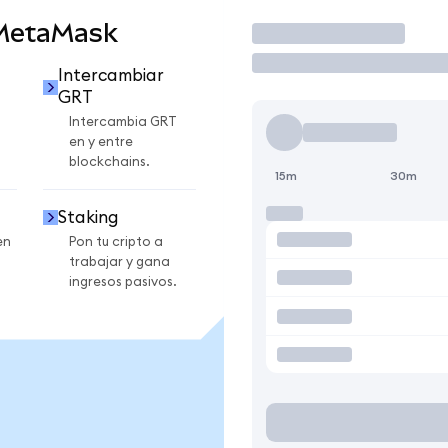
 MetaMask
Operar
Intercambiar
GRT
Intercambia GRT
en y entre
blockchains.
15m
30m
Staking
en
Pon tu cripto a
trabajar y gana
ingresos pasivos.