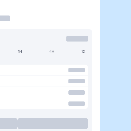
1H
4H
1D