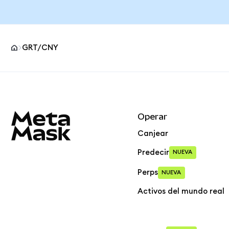
GRT/CNY
Pie de página del sitio MetaMask
Operar
Canjear
Predecir
NUEVA
Perps
NUEVA
Activos del mundo real