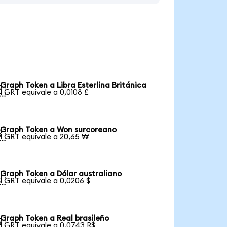
Graph Token a Libra Esterlina Británica

1 GRT equivale a 0,0108 £
Graph Token a Won surcoreano

1 GRT equivale a 20,65 ₩
Graph Token a Dólar australiano

1 GRT equivale a 0,0206 $
Graph Token a Real brasileño

1 GRT equivale a 0,0743 R$