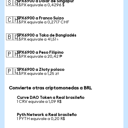
SPX6900 a Dólar de Singapur
🇸🇬
1 SPX equivale a 0,4296 $
SPX6900 a Franco Suizo
🇨🇭
1 SPX equivale a 0,2717 CHF
SPX6900 a Taka de Bangladés
🇧🇩
1 SPX equivale a 41,51 ৳
SPX6900 a Peso Filipino
🇵🇭
1 SPX equivale a 20,42 ₱
SPX6900 a Złoty polaco
🇵🇱
1 SPX equivale a 1,25 zł
Convierte otras criptomonedas a BRL
Curve DAO Token a Real brasileño
1 CRV equivale a 1,09 R$
Pyth Network a Real brasileño
1 PYTH equivale a 0,20 R$