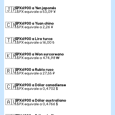
SPX6900 a Yen japonés
🇯🇵
1 SPX equivale a 53,09 ¥
SPX6900 a Yuan chino
🇨🇳
1 SPX equivale a 2,26 ¥
SPX6900 a Lira turca
🇹🇷
1 SPX equivale a 16,00 ₺
SPX6900 a Won surcoreano
🇰🇷
1 SPX equivale a 474,98 ₩
SPX6900 a Rublo ruso
🇷🇺
1 SPX equivale a 27,55 ₽
SPX6900 a Dólar canadiense
🇨🇦
1 SPX equivale a 0,4702 $
SPX6900 a Dólar australiano
🇦🇺
1 SPX equivale a 0,4766 $