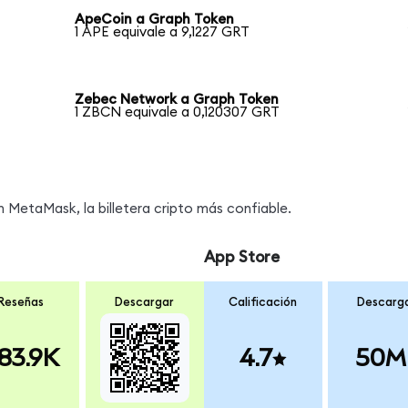
ApeCoin a Graph Token
1 APE equivale a 9,1227 GRT
Zebec Network a Graph Token
1 ZBCN equivale a 0,120307 GRT
MetaMask, la billetera cripto más confiable.
App Store
Reseñas
Descargar
Calificación
Descarg
83.9K
4.7
50M