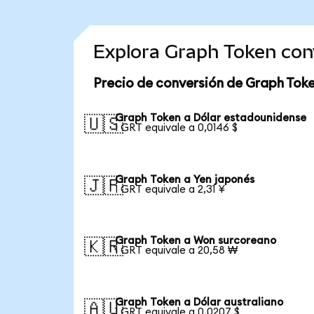
Explora Graph Token con
Precio de conversión de Graph Tok
Graph Token a Dólar estadounidense
🇺🇸
1 GRT equivale a 0,0146 $
Graph Token a Yen japonés
🇯🇵
1 GRT equivale a 2,31 ¥
Graph Token a Won surcoreano
🇰🇷
1 GRT equivale a 20,58 ₩
Graph Token a Dólar australiano
🇦🇺
1 GRT equivale a 0,0207 $