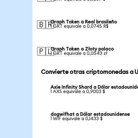
Graph Token a Real brasileño
🇧🇷
1 GRT equivale a 0,0745 R$
Graph Token a Złoty polaco
🇵🇱
1 GRT equivale a 0,0543 zł
Convierte otras criptomonedas a 
Axie Infinity Shard a Dólar estadouni
1 AXS equivale a 0,9003 $
dogwifhat a Dólar estadounidense
1 WIF equivale a 0,1433 $