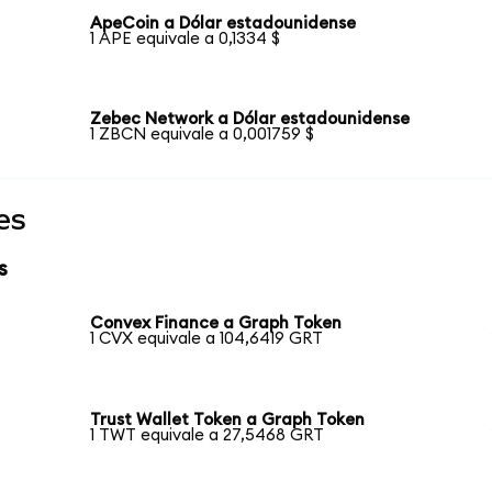
ApeCoin a Dólar estadounidense
1 APE equivale a 0,1334 $
Zebec Network a Dólar estadounidense
1 ZBCN equivale a 0,001759 $
es
s
Convex Finance a Graph Token
1 CVX equivale a 104,6419 GRT
Trust Wallet Token a Graph Token
1 TWT equivale a 27,5468 GRT