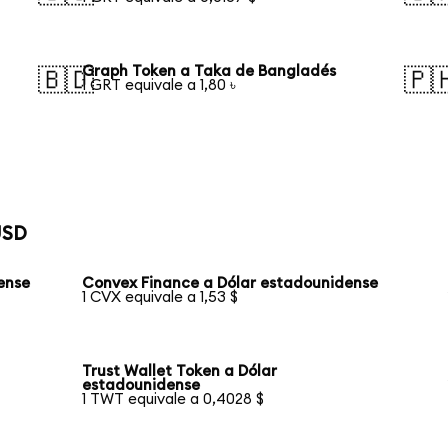
Graph Token a Taka de Bangladés
🇧🇩
🇵
1 GRT equivale a 1,80 ৳
USD
dense
Convex Finance a Dólar estadounidense
1 CVX equivale a 1,53 $
Trust Wallet Token a Dólar
estadounidense
1 TWT equivale a 0,4028 $