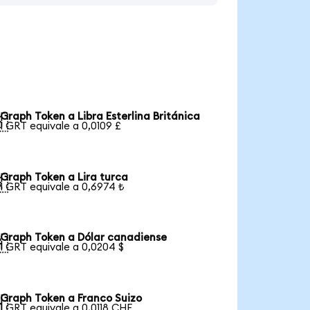
Graph Token a Libra Esterlina Británica

1 GRT equivale a 0,0109 £
Graph Token a Lira turca

1 GRT equivale a 0,6974 ₺
Graph Token a Dólar canadiense

1 GRT equivale a 0,0204 $
Graph Token a Franco Suizo

1 GRT equivale a 0,0118 CHF