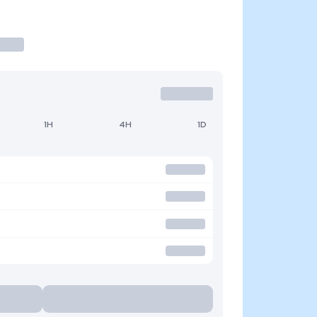
1H
4H
1D