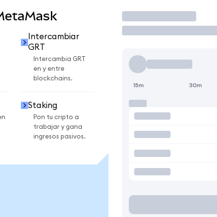
 MetaMask
Operar
Intercambiar
GRT
Intercambia GRT
en y entre
blockchains.
15m
30m
Staking
en
Pon tu cripto a
trabajar y gana
ingresos pasivos.