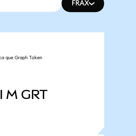
FRAX
fica que Graph Token
l M
GRT