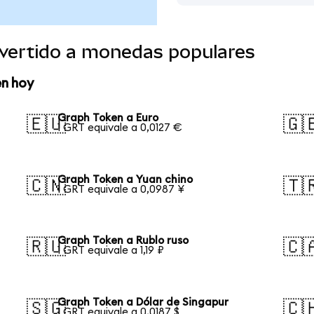
vertido a monedas populares
en hoy
Graph Token a Euro
🇪🇺
🇬
1 GRT equivale a 0,0127 €
Graph Token a Yuan chino
🇨🇳
🇹
1 GRT equivale a 0,0987 ¥
Graph Token a Rublo ruso
🇷🇺
🇨
1 GRT equivale a 1,19 ₽
Graph Token a Dólar de Singapur
🇸🇬
🇨
1 GRT equivale a 0,0187 $