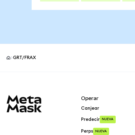
GRT/FRAX
Pie de página del sitio MetaMask
Operar
Canjear
Predecir
NUEVA
Perps
NUEVA