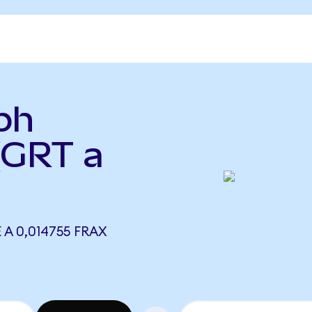
ph
(GRT a
A 0,014755 FRAX