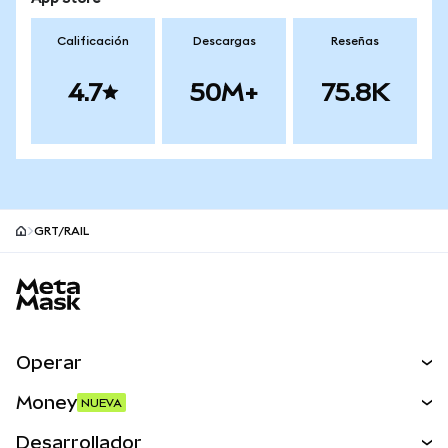
Calificación
Descargas
Reseñas
4.7
50M+
75.8K
GRT/RAIL
Pie de página del sitio MetaMask
Operar
Canjear
Money
NUEVA
Predecir
NUEVA
Comprar
Desarrollador