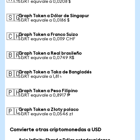
1 GRT equivale a 0,0208 $
Graph Token a Dólar de Singapur
🇸🇬
1 GRT equivale a 0,0186 $
Graph Token a Franco Suizo
🇨🇭
1 GRT equivale a 0,0119 CHF
Graph Token a Real brasileño
🇧🇷
1 GRT equivale a 0,0749 R$
Graph Token a Taka de Bangladés
🇧🇩
1 GRT equivale a 1,81 ৳
Graph Token a Peso Filipino
🇵🇭
1 GRT equivale a 0,8917 ₱
Graph Token a Złoty polaco
🇵🇱
1 GRT equivale a 0,0546 zł
Convierte otras criptomonedas a USD