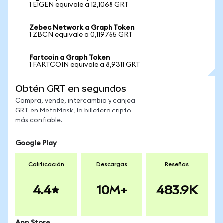
1 EIGEN equivale a 12,1068 GRT
Zebec Network a Graph Token
1 ZBCN equivale a 0,119755 GRT
Fartcoin a Graph Token
1 FARTCOIN equivale a 8,9311 GRT
Obtén GRT en segundos
Compra, vende, intercambia y canjea
GRT en MetaMask, la billetera cripto
más confiable.
Google Play
Calificación
Descargas
Reseñas
4.4
10M+
483.9K
App Store