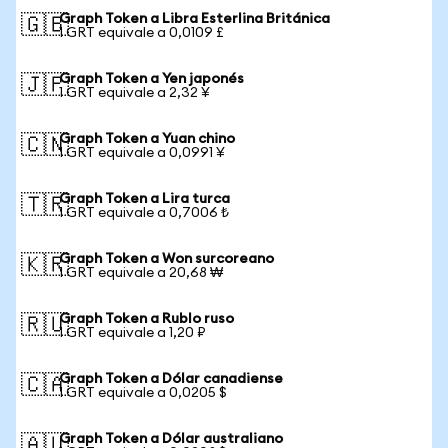
Graph Token a Libra Esterlina Británica
🇬🇧
1 GRT equivale a 0,0109 £
Graph Token a Yen japonés
🇯🇵
1 GRT equivale a 2,32 ¥
Graph Token a Yuan chino
🇨🇳
1 GRT equivale a 0,0991 ¥
Graph Token a Lira turca
🇹🇷
1 GRT equivale a 0,7006 ₺
Graph Token a Won surcoreano
🇰🇷
1 GRT equivale a 20,68 ₩
Graph Token a Rublo ruso
🇷🇺
1 GRT equivale a 1,20 ₽
Graph Token a Dólar canadiense
🇨🇦
1 GRT equivale a 0,0205 $
Graph Token a Dólar australiano
🇦🇺