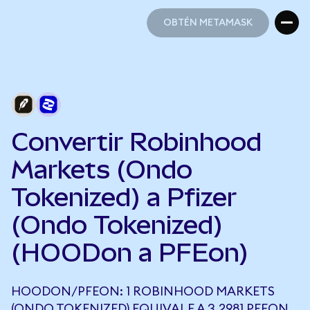
OBTÉN METAMASK
OBTÉN METAMASK
Convertir Robinhood
Markets (Ondo
Tokenized) a Pfizer
(Ondo Tokenized)
(HOODon a PFEon)
HOODON/PFEON: 1 ROBINHOOD MARKETS
(ONDO TOKENIZED) EQUIVALE A 3,2981 PFEON