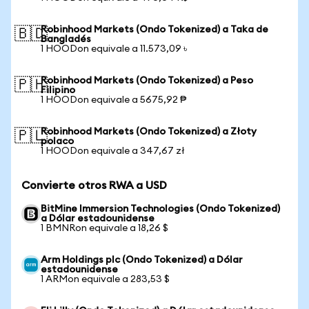
Robinhood Markets (Ondo Tokenized) a Taka de
🇧🇩
Bangladés
1 HOODon equivale a 11.573,09 ৳
Robinhood Markets (Ondo Tokenized) a Peso
🇵🇭
Filipino
1 HOODon equivale a 5675,92 ₱
Robinhood Markets (Ondo Tokenized) a Złoty
🇵🇱
polaco
1 HOODon equivale a 347,67 zł
Convierte otros RWA a USD
BitMine Immersion Technologies (Ondo Tokenized)
a Dólar estadounidense
1 BMNRon equivale a 18,26 $
Arm Holdings plc (Ondo Tokenized) a Dólar
estadounidense
1 ARMon equivale a 283,53 $