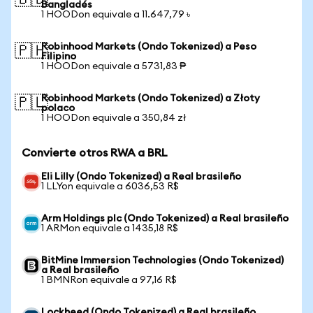
🇧🇩
Bangladés
1 HOODon equivale a 11.647,79 ৳
Robinhood Markets (Ondo Tokenized) a Peso
🇵🇭
Filipino
1 HOODon equivale a 5731,83 ₱
Robinhood Markets (Ondo Tokenized) a Złoty
🇵🇱
polaco
1 HOODon equivale a 350,84 zł
Convierte otros RWA a BRL
Eli Lilly (Ondo Tokenized) a Real brasileño
1 LLYon equivale a 6036,53 R$
Arm Holdings plc (Ondo Tokenized) a Real brasileño
1 ARMon equivale a 1435,18 R$
BitMine Immersion Technologies (Ondo Tokenized)
a Real brasileño
1 BMNRon equivale a 97,16 R$
Lockheed (Ondo Tokenized) a Real brasileño