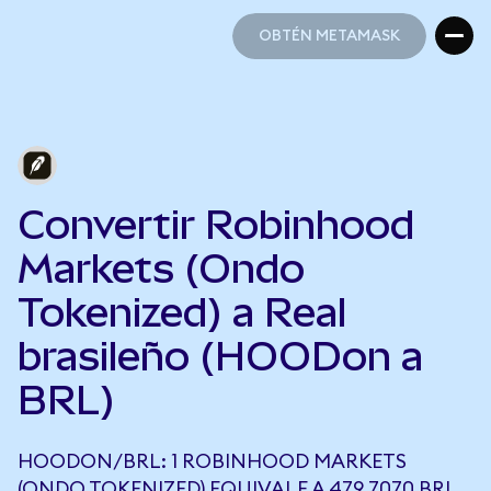
OBTÉN METAMASK
OBTÉN METAMASK
Convertir Robinhood
Markets (Ondo
Tokenized) a Real
brasileño (HOODon a
BRL)
HOODON/BRL: 1 ROBINHOOD MARKETS
(ONDO TOKENIZED) EQUIVALE A 479,7070 BRL