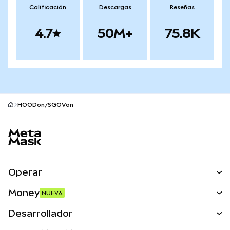
Calificación
Descargas
Reseñas
4.7
50M+
75.8K
HOODon/SGOVon
Pie de página del sitio MetaMask
Operar
Canjear
Money
NUEVA
Predecir
NUEVA
Comprar
Desarrollador
Perps
NUEVA
Tarjeta
Ver los documentos