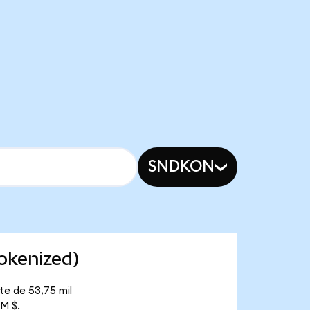
SNDKON
okenized)
te de 53,75 mil
M $.