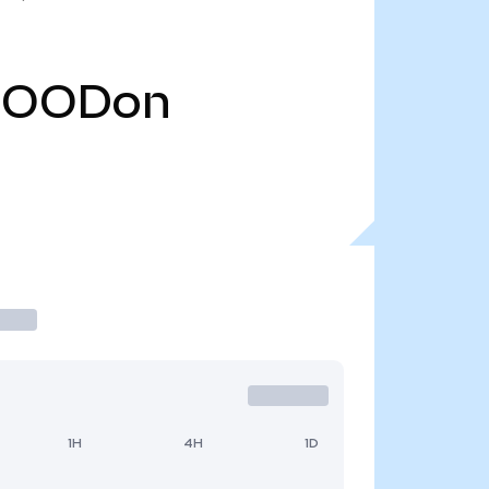
HOODon
1H
4H
1D