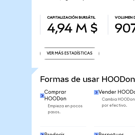
CAPITALIZACIÓN BURSÁTIL
VOLUMEN 
4,94 M $
907
VER MÁS ESTADÍSTICAS
VER MÁS ESTADÍSTICAS
Formas de usar HOODon
Comprar
Vender HOOD
HOODon
Cambia HOODon
por efectivo.
Empieza en pocos
pasos.
Predecir
Perpetuos