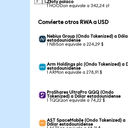
🇵🇱
Złoty polaco
1 HOODon equivale a 342,24 zł
Convierte otros RWA a USD
Nebius Group (Ondo Tokenized) a Dóla
estadounidense
1 NBISon equivale a 224,29 $
Arm Holdings plc (Ondo Tokenized) a 
estadounidense
1 ARMon equivale a 278,91 $
ProShares UltraPro QQQ (Ondo
Tokenized) a Dólar estadounidense
1 TQQQon equivale a 74,22 $
AST SpaceMobile (Ondo Tokenized) a
Dólar estadounidense