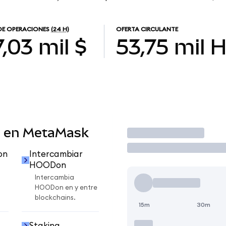
DE OPERACIONES
(24 H)
OFERTA CIRCULANTE
,03 mil $
53,75 mil
 en MetaMask
Operar
on
Intercambiar
HOODon
Intercambia
HOODon en y entre
blockchains.
15m
30m
Staking