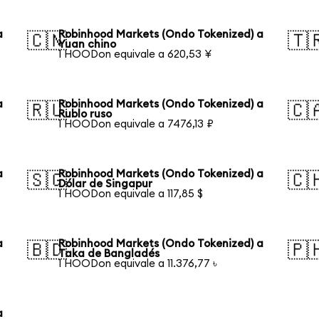
a
Robinhood Markets (Ondo Tokenized) a
🇨🇳
🇹
Yuan chino
1 HOODon equivale a 620,53 ¥
a
Robinhood Markets (Ondo Tokenized) a
🇷🇺
🇨
Rublo ruso
1 HOODon equivale a 7476,13 ₽
a
Robinhood Markets (Ondo Tokenized) a
🇸🇬
🇨
Dólar de Singapur
1 HOODon equivale a 117,85 $
a
Robinhood Markets (Ondo Tokenized) a
🇧🇩
🇵
Taka de Bangladés
1 HOODon equivale a 11.376,77 ৳
a