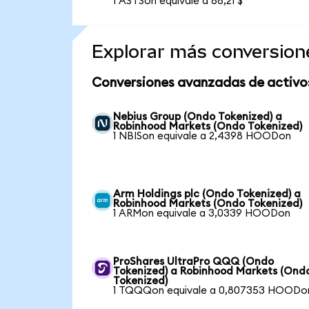
1 ASTSon equivale a 68,21 $
Explorar más conversion
Conversiones avanzadas de activo
Nebius Group (Ondo Tokenized) a
Robinhood Markets (Ondo Tokenized)
1 NBISon equivale a 2,4398 HOODon
Arm Holdings plc (Ondo Tokenized) a
Robinhood Markets (Ondo Tokenized)
1 ARMon equivale a 3,0339 HOODon
ProShares UltraPro QQQ (Ondo
Tokenized) a Robinhood Markets (Ond
Tokenized)
1 TQQQon equivale a 0,807353 HOODo