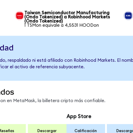
Taiwan Semiconductor Manufacturing
(Ondo Tokenized) a Robinhood Markets
(Ondo Tokenized)
1 TSMon equivale a 4,5531 HOODon
idad
do, respaldado ni está afiliado con Robinhood Markets. El nomb
ficar el activo de referencia subyacente.
ndos
 en MetaMask, la billetera cripto más confiable.
App Store
Reseñas
Descargar
Calificación
Descarg