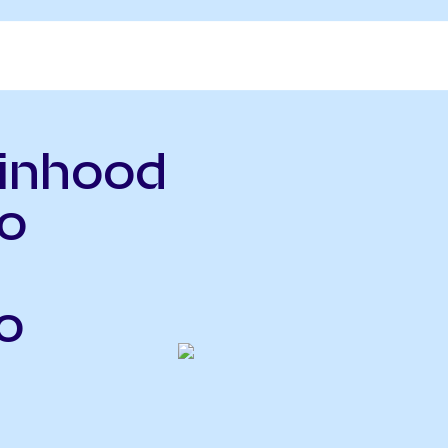
binhood
o
o