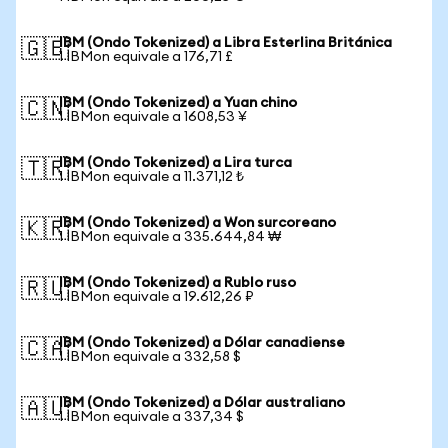
IBM (Ondo Tokenized) a Libra Esterlina Británica
🇬🇧
1 IBMon equivale a 176,71 £
IBM (Ondo Tokenized) a Yuan chino
🇨🇳
1 IBMon equivale a 1608,53 ¥
IBM (Ondo Tokenized) a Lira turca
🇹🇷
1 IBMon equivale a 11.371,12 ₺
IBM (Ondo Tokenized) a Won surcoreano
🇰🇷
1 IBMon equivale a 335.644,84 ₩
IBM (Ondo Tokenized) a Rublo ruso
🇷🇺
1 IBMon equivale a 19.612,26 ₽
IBM (Ondo Tokenized) a Dólar canadiense
🇨🇦
1 IBMon equivale a 332,58 $
IBM (Ondo Tokenized) a Dólar australiano
🇦🇺
1 IBMon equivale a 337,34 $