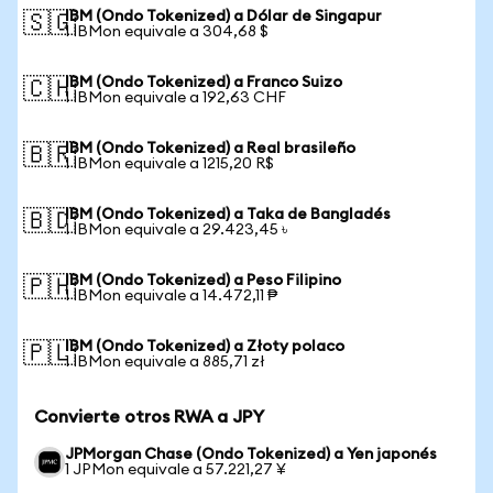
IBM (Ondo Tokenized) a Dólar de Singapur
🇸🇬
1 IBMon equivale a 304,68 $
IBM (Ondo Tokenized) a Franco Suizo
🇨🇭
1 IBMon equivale a 192,63 CHF
IBM (Ondo Tokenized) a Real brasileño
🇧🇷
1 IBMon equivale a 1215,20 R$
IBM (Ondo Tokenized) a Taka de Bangladés
🇧🇩
1 IBMon equivale a 29.423,45 ৳
IBM (Ondo Tokenized) a Peso Filipino
🇵🇭
1 IBMon equivale a 14.472,11 ₱
IBM (Ondo Tokenized) a Złoty polaco
🇵🇱
1 IBMon equivale a 885,71 zł
Convierte otros RWA a JPY
JPMorgan Chase (Ondo Tokenized) a Yen japonés
1 JPMon equivale a 57.221,27 ¥