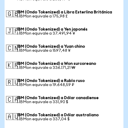
IBM (Ondo Tokenized) a Libra Esterlina Británica
🇬🇧
1 IBMon equivale a 175,98 £
IBM (Ondo Tokenized) a Yen japonés
🇯🇵
1 IBMon equivale a 37.491,94 ¥
IBM (Ondo Tokenized) a Yuan chino
🇨🇳
1 IBMon equivale a 1597,48 ¥
IBM (Ondo Tokenized) a Won surcoreano
🇰🇷
1 IBMon equivale a 336.171,21 ₩
IBM (Ondo Tokenized) a Rublo ruso
🇷🇺
1 IBMon equivale a 19.648,59 ₽
IBM (Ondo Tokenized) a Dólar canadiense
🇨🇦
1 IBMon equivale a 331,90 $
IBM (Ondo Tokenized) a Dólar australiano
🇦🇺
1 IBMon equivale a 337,04 $