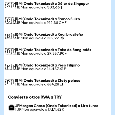
IBM (Ondo Tokenized) a Dólar de Singapur
🇸🇬
1 IBMon equivale a 303,66 $
IBM (Ondo Tokenized) a Franco Suizo
🇨🇭
1 IBMon equivale a 192,38 CHF
IBM (Ondo Tokenized) a Real brasileño
🇧🇷
1 IBMon equivale a 1212,92 R$
IBM (Ondo Tokenized) a Taka de Bangladés
🇧🇩
1 IBMon equivale a 29.357,90 ৳
IBM (Ondo Tokenized) a Peso Filipino
🇵🇭
1 IBMon equivale a 14.437,61 ₱
IBM (Ondo Tokenized) a Złoty polaco
🇵🇱
1 IBMon equivale a 884,28 zł
Convierte otros RWA a TRY
JPMorgan Chase (Ondo Tokenized) a Lira turca
1 JPMon equivale a 17.171,82 ₺