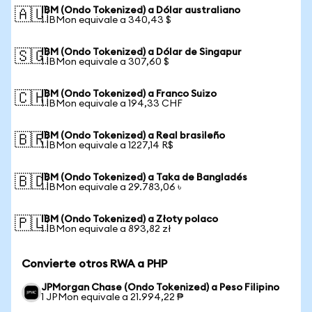
IBM (Ondo Tokenized) a Dólar australiano
🇦🇺
1 IBMon equivale a 340,43 $
IBM (Ondo Tokenized) a Dólar de Singapur
🇸🇬
1 IBMon equivale a 307,60 $
IBM (Ondo Tokenized) a Franco Suizo
🇨🇭
1 IBMon equivale a 194,33 CHF
IBM (Ondo Tokenized) a Real brasileño
🇧🇷
1 IBMon equivale a 1227,14 R$
IBM (Ondo Tokenized) a Taka de Bangladés
🇧🇩
1 IBMon equivale a 29.783,06 ৳
IBM (Ondo Tokenized) a Złoty polaco
🇵🇱
1 IBMon equivale a 893,82 zł
Convierte otros RWA a PHP
JPMorgan Chase (Ondo Tokenized) a Peso Filipino
1 JPMon equivale a 21.994,22 ₱