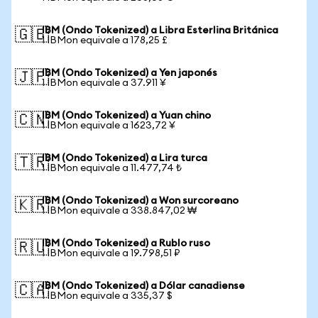
IBM (Ondo Tokenized) a Libra Esterlina Británica
🇬🇧
1 IBMon equivale a 178,25 £
IBM (Ondo Tokenized) a Yen japonés
🇯🇵
1 IBMon equivale a 37.911 ¥
IBM (Ondo Tokenized) a Yuan chino
🇨🇳
1 IBMon equivale a 1623,72 ¥
IBM (Ondo Tokenized) a Lira turca
🇹🇷
1 IBMon equivale a 11.477,74 ₺
IBM (Ondo Tokenized) a Won surcoreano
🇰🇷
1 IBMon equivale a 338.847,02 ₩
IBM (Ondo Tokenized) a Rublo ruso
🇷🇺
1 IBMon equivale a 19.798,51 ₽
IBM (Ondo Tokenized) a Dólar canadiense
🇨🇦
1 IBMon equivale a 335,37 $