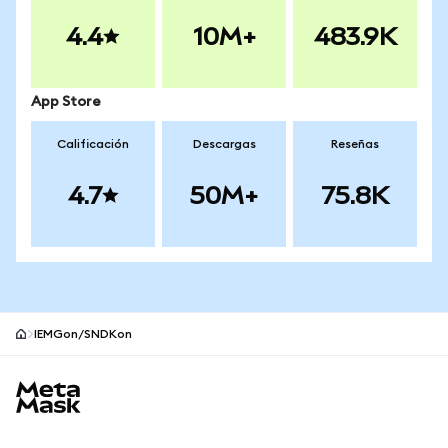
4.4
10M+
483.9K
App Store
Calificación
Descargas
Reseñas
4.7
50M+
75.8K
IEMGon/SNDKon
Pie de página del sitio MetaMask