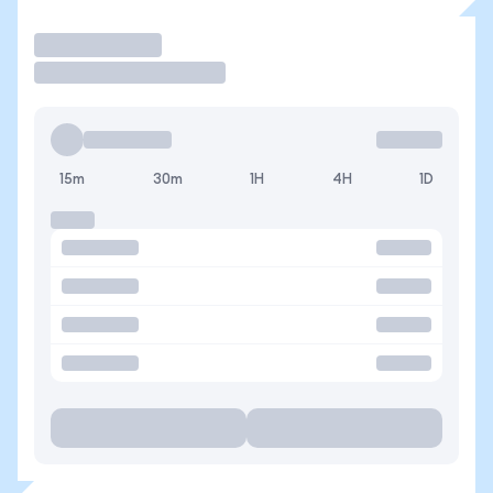
Operar
15m
30m
1H
4H
1D