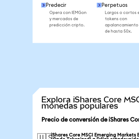
Predecir
Perpetuos
Opera con IEMGon
Largos o cortos 
y mercados de
tokens con
predicción cripto.
apalancamiento
de hasta 50x.
Explora iShares Core MS
monedas populares
Precio de conversión de iShares C
iShares Core MSCI Emerging Markets 
🇺🇸