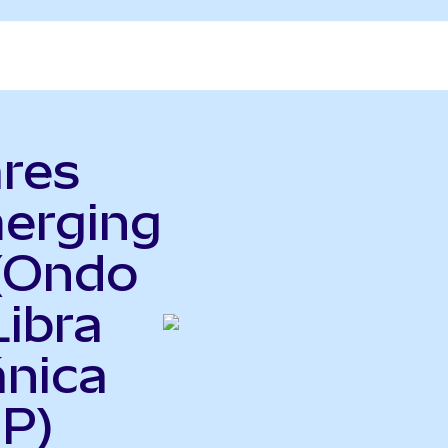
ares
erging
(Ondo
Libra
ánica
P)