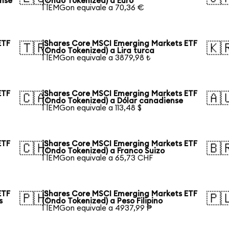
ense
(Ondo Tokenized) a Euro
1 IEMGon equivale a 70,36 €
ETF
iShares Core MSCI Emerging Markets ETF
🇹🇷
🇰
(Ondo Tokenized) a Lira turca
1 IEMGon equivale a 3879,98 ₺
ETF
iShares Core MSCI Emerging Markets ETF
🇨🇦
🇦
(Ondo Tokenized) a Dólar canadiense
1 IEMGon equivale a 113,48 $
ETF
iShares Core MSCI Emerging Markets ETF
🇨🇭
🇧
(Ondo Tokenized) a Franco Suizo
1 IEMGon equivale a 65,73 CHF
ETF
iShares Core MSCI Emerging Markets ETF
🇵🇭
🇵
s
(Ondo Tokenized) a Peso Filipino
1 IEMGon equivale a 4937,99 ₱