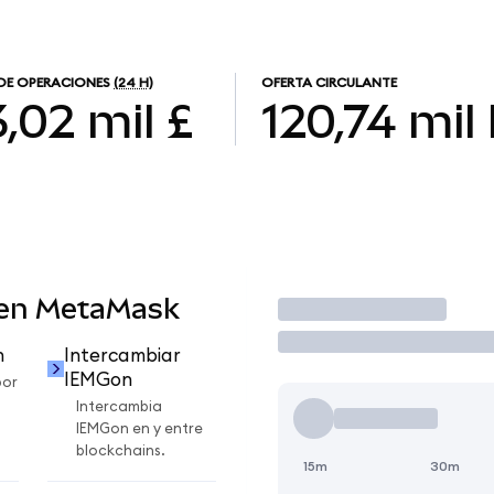
DE OPERACIONES
(24 H)
OFERTA CIRCULANTE
,02 mil £
120,74 mil
 en MetaMask
Operar
n
Intercambiar
IEMGon
por
Intercambia
IEMGon en y entre
blockchains.
15m
30m