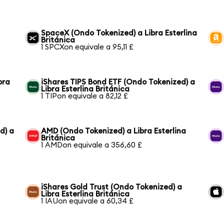
SpaceX (Ondo Tokenized) a Libra Esterlina
Británica
1 SPCXon equivale a 95,11 £
bra
iShares TIPS Bond ETF (Ondo Tokenized) a
Libra Esterlina Británica
1 TIPon equivale a 82,12 £
d) a
AMD (Ondo Tokenized) a Libra Esterlina
Británica
1 AMDon equivale a 356,60 £
iShares Gold Trust (Ondo Tokenized) a
Libra Esterlina Británica
1 IAUon equivale a 60,34 £