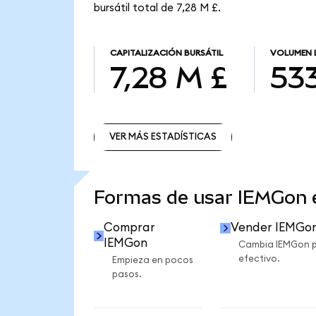
bursátil total de 7,28 M £.
CAPITALIZACIÓN BURSÁTIL
VOLUMEN 
7,28 M £
533
VER MÁS ESTADÍSTICAS
VER MÁS ESTADÍSTICAS
Formas de usar IEMGon
Comprar
Vender IEMGo
IEMGon
Cambia IEMGon 
efectivo.
Empieza en pocos
pasos.