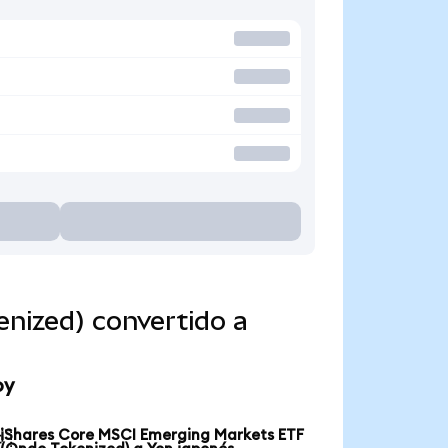
nized) convertido a
oy
iShares Core MSCI Emerging Markets ETF
