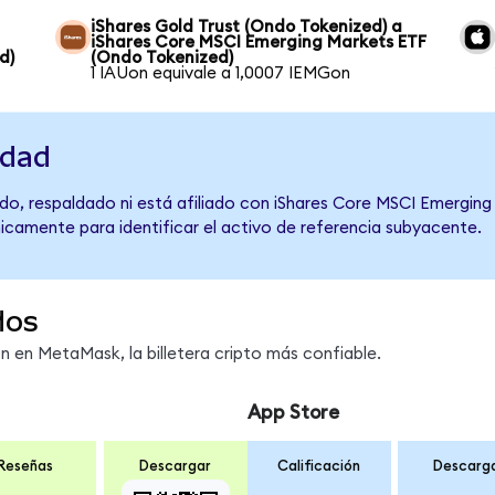
iShares Gold Trust (Ondo Tokenized) a
iShares Core MSCI Emerging Markets ETF
d)
(Ondo Tokenized)
1 IAUon equivale a 1,0007 IEMGon
idad
do, respaldado ni está afiliado con iShares Core MSCI Emerging
únicamente para identificar el activo de referencia subyacente.
dos
en MetaMask, la billetera cripto más confiable.
App Store
Reseñas
Descargar
Calificación
Descarg