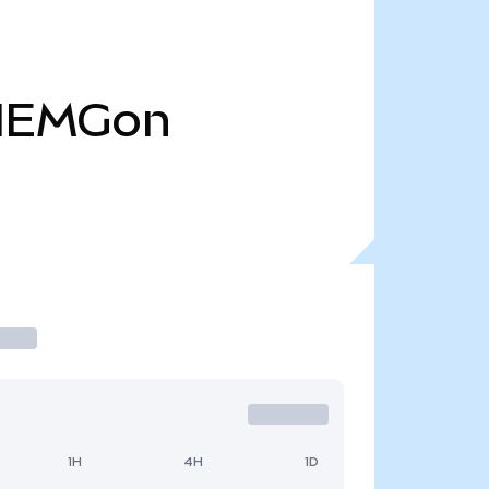
IEMGon
1H
4H
1D