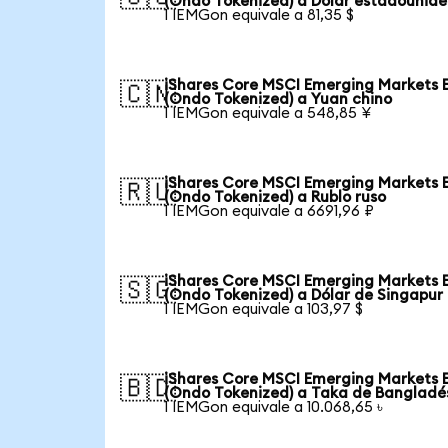
(Ondo Tokenized) a Dólar estadounid
1 IEMGon equivale a 81,35 $
iShares Core MSCI Emerging Markets 
🇨🇳
(Ondo Tokenized) a Yuan chino
1 IEMGon equivale a 548,85 ¥
iShares Core MSCI Emerging Markets 
🇷🇺
(Ondo Tokenized) a Rublo ruso
1 IEMGon equivale a 6691,96 ₽
iShares Core MSCI Emerging Markets 
🇸🇬
(Ondo Tokenized) a Dólar de Singapur
1 IEMGon equivale a 103,97 $
iShares Core MSCI Emerging Markets 
🇧🇩
(Ondo Tokenized) a Taka de Bangladé
1 IEMGon equivale a 10.068,65 ৳