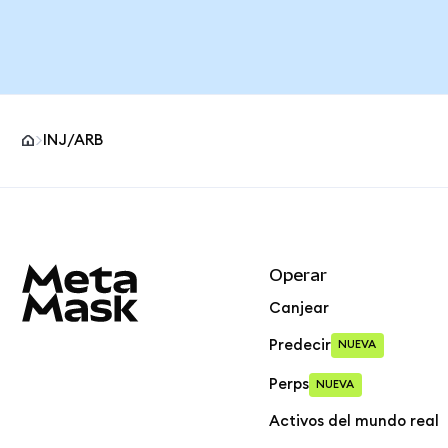
INJ/ARB
Pie de página del sitio MetaMask
Operar
Canjear
Predecir
NUEVA
Perps
NUEVA
Activos del mundo real