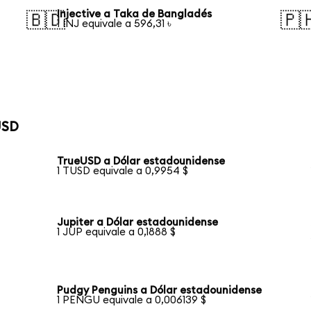
Injective a Taka de Bangladés
🇧🇩
🇵
1 INJ equivale a 596,31 ৳
USD
TrueUSD a Dólar estadounidense
1 TUSD equivale a 0,9954 $
Jupiter a Dólar estadounidense
1 JUP equivale a 0,1888 $
Pudgy Penguins a Dólar estadounidense
1 PENGU equivale a 0,006139 $