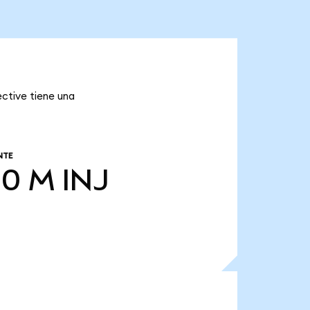
ective tiene una
NTE
00 M
INJ