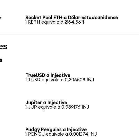
e
Rocket Pool ETH a Dólar estadounidense
1 RETH equivale a 2184,56 $
es
s
TrueUSD a Injective
1 TUSD equivale a 0,206508 INJ
Jupiter a Injective
1 JUP equivale a 0,039176 INJ
Pudgy Penguins a Injective
1 PENGU equivale a 0,001274 INJ