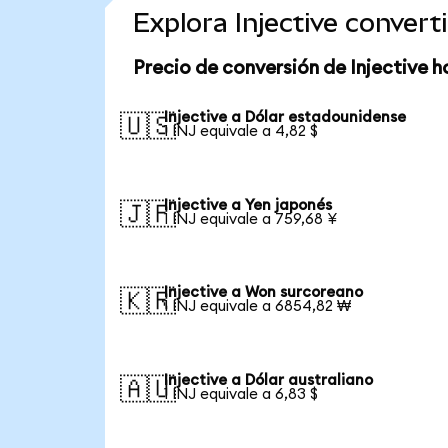
Explora Injective conver
Precio de conversión de Injective h
Injective a Dólar estadounidense
🇺🇸
1 INJ equivale a 4,82 $
Injective a Yen japonés
🇯🇵
1 INJ equivale a 759,68 ¥
Injective a Won surcoreano
🇰🇷
1 INJ equivale a 6854,82 ₩
Injective a Dólar australiano
🇦🇺
1 INJ equivale a 6,83 $