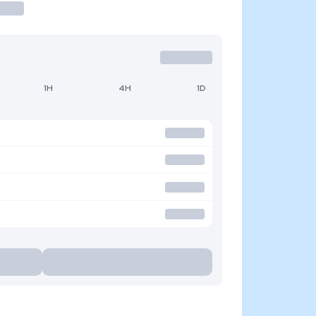
1H
4H
1D