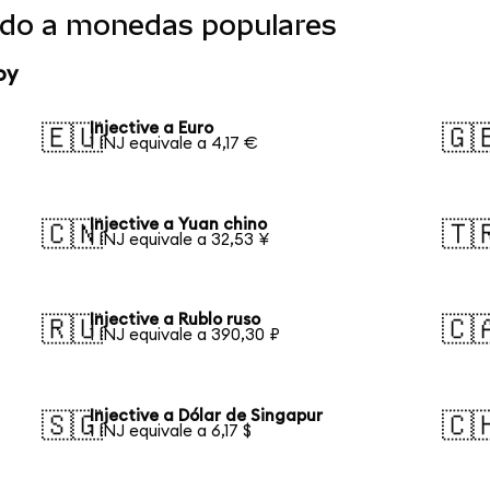
tido a monedas populares
oy
Injective a Euro
🇪🇺
🇬
1 INJ equivale a 4,17 €
Injective a Yuan chino
🇨🇳
🇹
1 INJ equivale a 32,53 ¥
Injective a Rublo ruso
🇷🇺
🇨
1 INJ equivale a 390,30 ₽
Injective a Dólar de Singapur
🇸🇬
🇨
1 INJ equivale a 6,17 $