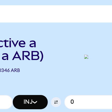
ctive a
 a ARB)
,0346 ARB
INJ