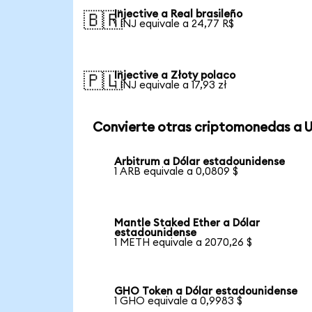
Injective a Real brasileño
🇧🇷
1 INJ equivale a 24,77 R$
Injective a Złoty polaco
🇵🇱
1 INJ equivale a 17,93 zł
Convierte otras criptomonedas a 
Arbitrum a Dólar estadounidense
1 ARB equivale a 0,0809 $
Mantle Staked Ether a Dólar
estadounidense
1 METH equivale a 2070,26 $
GHO Token a Dólar estadounidense
1 GHO equivale a 0,9983 $