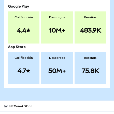
Google Play
Calificación
Descargas
Reseñas
4.4
10M+
483.9K
App Store
Calificación
Descargas
Reseñas
4.7
50M+
75.8K
INTCon/AGGon
Pie de página del sitio MetaMask