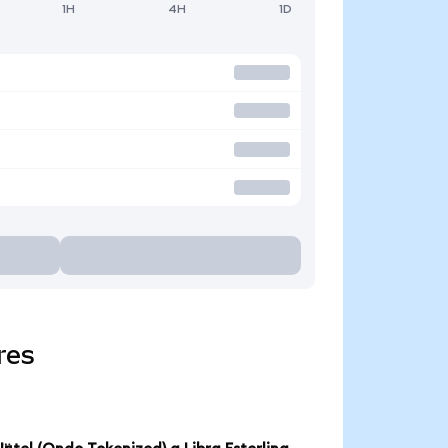
1H
4H
1D
res