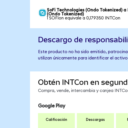
SoFi Technologies (Ondo Tokenized) a 
(Ondo Tokenized)
1 SOFIon equivale a 0,179350 INTCon
Descargo de responsabil
Este producto no ha sido emitido, patrocinad
utilizan únicamente para identificar el activ
Obtén INTCon en segund
Compra, vende, intercambia y canjea INTCon 
Google Play
Calificación
Descargas