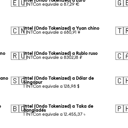
Intel (Ondo Tokenized) a Euro
🇪🇺
🇬
1 INTCon equivale a 87,29 €
Intel (Ondo Tokenized) a Yuan chino
🇨🇳
🇹
1 INTCon equivale a 680,91 ¥
ano
Intel (Ondo Tokenized) a Rublo ruso
🇷🇺
🇨
1 INTCon equivale a 8302,18 ₽
iano
Intel (Ondo Tokenized) a Dólar de
🇸🇬
🇨
Singapur
1 INTCon equivale a 128,98 $
o
Intel (Ondo Tokenized) a Taka de
🇧🇩
🇵
Bangladés
1 INTCon equivale a 12.455,37 ৳