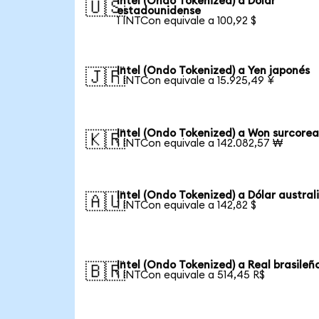
Intel (Ondo Tokenized) a Dólar
🇺🇸
estadounidense
1 INTCon equivale a 100,92 $
Intel (Ondo Tokenized) a Yen japonés
🇯🇵
1 INTCon equivale a 15.925,49 ¥
Intel (Ondo Tokenized) a Won surcore
🇰🇷
1 INTCon equivale a 142.082,57 ₩
Intel (Ondo Tokenized) a Dólar austral
🇦🇺
1 INTCon equivale a 142,82 $
Intel (Ondo Tokenized) a Real brasileñ
🇧🇷
1 INTCon equivale a 514,45 R$