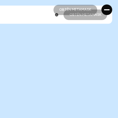
OBTÉN METAMASK
OBTÉN METAMASK
OBTÉN METAMASK
OBTÉN METAMASK