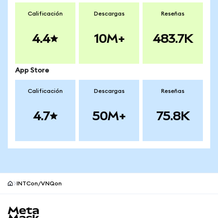
Calificación
Descargas
Reseñas
4.4
10M+
483.7K
App Store
Calificación
Descargas
Reseñas
4.7
50M+
75.8K
INTCon/VNQon
Pie de página del sitio MetaMask