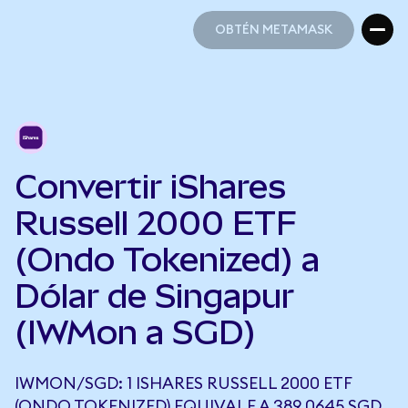
OBTÉN METAMASK
OBTÉN METAMASK
Convertir iShares
Russell 2000 ETF
(Ondo Tokenized) a
Dólar de Singapur
(IWMon a SGD)
IWMON/SGD: 1 ISHARES RUSSELL 2000 ETF
(ONDO TOKENIZED) EQUIVALE A 389,0645 SGD