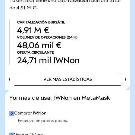
Tokenized) tiene una capitalización bursátil total
de 4,91 M €.
CAPITALIZACIÓN BURSÁTIL
4,91 M €
VOLUMEN DE OPERACIONES
(24 H)
48,06 mil €
OFERTA CIRCULANTE
24,71 mil
IWNon
VER MÁS ESTADÍSTICAS
VER MÁS ESTADÍSTICAS
Formas de usar IWNon en MetaMask
Comprar IWNon
Empieza en pocos pasos.