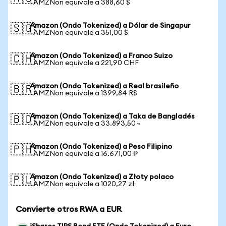
1 AMZNon equivale a 388,60 $
Amazon (Ondo Tokenized) a Dólar de Singapur
🇸🇬
1 AMZNon equivale a 351,00 $
Amazon (Ondo Tokenized) a Franco Suizo
🇨🇭
1 AMZNon equivale a 221,90 CHF
Amazon (Ondo Tokenized) a Real brasileño
🇧🇷
1 AMZNon equivale a 1399,84 R$
Amazon (Ondo Tokenized) a Taka de Bangladés
🇧🇩
1 AMZNon equivale a 33.893,50 ৳
Amazon (Ondo Tokenized) a Peso Filipino
🇵🇭
1 AMZNon equivale a 16.671,00 ₱
Amazon (Ondo Tokenized) a Złoty polaco
🇵🇱
1 AMZNon equivale a 1020,27 zł
Convierte otros RWA a EUR