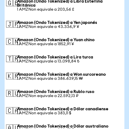
Amazon (Ondo Tokenized) a Libra Esterlina
🇬🇧
Británica
1 AMZNon equivale a 203,56 £
Amazon (Ondo Tokenized) a Yen japonés
🇯🇵
1 AMZNon equivale a 43.336,9 ¥
Amazon (Ondo Tokenized) a Yuan chino
🇨🇳
1 AMZNon equivale a 1852,91 ¥
Amazon (Ondo Tokenized) a Lira turca
🇹🇷
1 AMZNon equivale a 13.098,84 ₺
Amazon (Ondo Tokenized) a Won surcoreano
🇰🇷
1 AMZNon equivale a 386.639,15 ₩
Amazon (Ondo Tokenized) a Rublo ruso
🇷🇺
1 AMZNon equivale a 22.592,13 ₽
Amazon (Ondo Tokenized) a Dólar canadiense
🇨🇦
1 AMZNon equivale a 383,11 $
Amazon (Ondo Tokenized) a Dólar australiano
🇦🇺