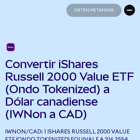
OBTÉN METAMASK
OBTÉN METAMASK
Convertir iShares
Russell 2000 Value ETF
(Ondo Tokenized) a
Dólar canadiense
(IWNon a CAD)
IWNON/CAD: 1 ISHARES RUSSELL 2000 VALUE
ETF (ONDO TOKENIZED) EQUIVALE A 316,2554