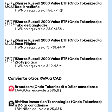
iShares Russell 2000 Value ETF (Ondo Tokenized) a
🇧🇷
Real brasileño
1 IWNon equivale a 1158,77 R$
iShares Russell 2000 Value ETF (Ondo Tokenized) a
🇧🇩
Taka de Bangladés
1 IWNon equivale a 28.061,58 ৳
iShares Russell 2000 Value ETF (Ondo Tokenized) a
🇵🇭
Peso Filipino
1 IWNon equivale a 13.781,44 ₱
iShares Russell 2000 Value ETF (Ondo Tokenized) a
🇵🇱
Złoty polaco
1 IWNon equivale a 842,43 zł
Convierte otros RWA a CAD
Broadcom (Ondo Tokenized) a Dólar canadiense
1 AVGOon equivale a 595,11 $
BitMine Immersion Technologies (Ondo Tokenized)
a Dólar canadiense
1 BMNRon equivale a 25,68 $