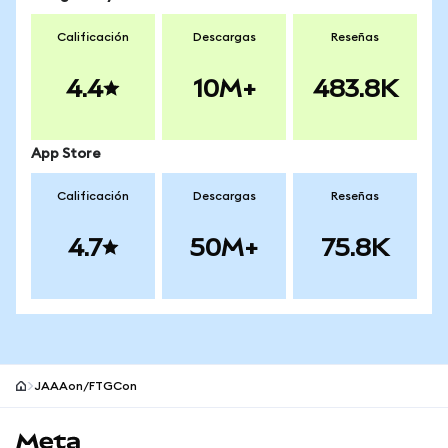
Calificación
Descargas
Reseñas
4.4
10M+
483.8K
App Store
Calificación
Descargas
Reseñas
4.7
50M+
75.8K
JAAAon/FTGCon
Pie de página del sitio MetaMask