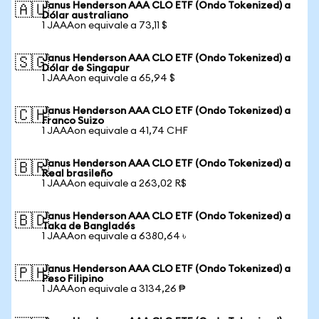
Janus Henderson AAA CLO ETF (Ondo Tokenized) a
🇦🇺
Dólar australiano
1 JAAAon equivale a 73,11 $
Janus Henderson AAA CLO ETF (Ondo Tokenized) a
🇸🇬
Dólar de Singapur
1 JAAAon equivale a 65,94 $
Janus Henderson AAA CLO ETF (Ondo Tokenized) a
🇨🇭
Franco Suizo
1 JAAAon equivale a 41,74 CHF
Janus Henderson AAA CLO ETF (Ondo Tokenized) a
🇧🇷
Real brasileño
1 JAAAon equivale a 263,02 R$
Janus Henderson AAA CLO ETF (Ondo Tokenized) a
🇧🇩
Taka de Bangladés
1 JAAAon equivale a 6380,64 ৳
Janus Henderson AAA CLO ETF (Ondo Tokenized) a
🇵🇭
Peso Filipino
1 JAAAon equivale a 3134,26 ₱