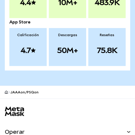
4.4
10M+
483.9K
App Store
Calificación
Descargas
Reseñas
4.7
50M+
75.8K
JAAAon/PSQon
Pie de página del sitio MetaMask
Operar