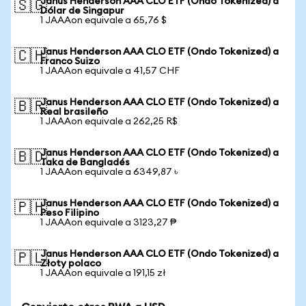
Janus Henderson AAA CLO ETF (Ondo Tokenized) a
🇸🇬
Dólar de Singapur
1 JAAAon equivale a 65,76 $
Janus Henderson AAA CLO ETF (Ondo Tokenized) a
🇨🇭
Franco Suizo
1 JAAAon equivale a 41,57 CHF
Janus Henderson AAA CLO ETF (Ondo Tokenized) a
🇧🇷
Real brasileño
1 JAAAon equivale a 262,25 R$
Janus Henderson AAA CLO ETF (Ondo Tokenized) a
🇧🇩
Taka de Bangladés
1 JAAAon equivale a 6349,87 ৳
Janus Henderson AAA CLO ETF (Ondo Tokenized) a
🇵🇭
Peso Filipino
1 JAAAon equivale a 3123,27 ₱
Janus Henderson AAA CLO ETF (Ondo Tokenized) a
🇵🇱
Złoty polaco
1 JAAAon equivale a 191,15 zł