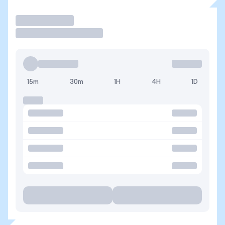
Operar
15m
30m
1H
4H
1D