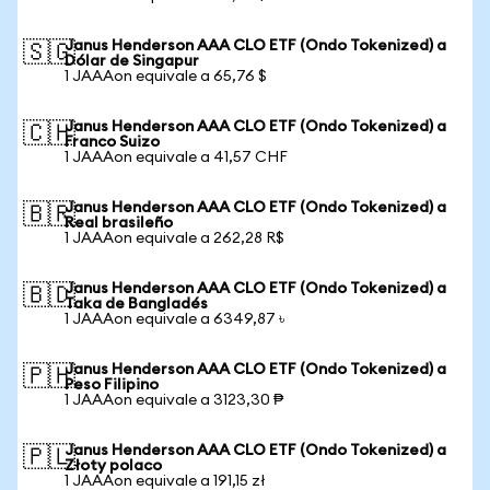
Janus Henderson AAA CLO ETF (Ondo Tokenized) a
🇸🇬
Dólar de Singapur
1 JAAAon equivale a 65,76 $
Janus Henderson AAA CLO ETF (Ondo Tokenized) a
🇨🇭
Franco Suizo
1 JAAAon equivale a 41,57 CHF
Janus Henderson AAA CLO ETF (Ondo Tokenized) a
🇧🇷
Real brasileño
1 JAAAon equivale a 262,28 R$
Janus Henderson AAA CLO ETF (Ondo Tokenized) a
🇧🇩
Taka de Bangladés
1 JAAAon equivale a 6349,87 ৳
Janus Henderson AAA CLO ETF (Ondo Tokenized) a
🇵🇭
Peso Filipino
1 JAAAon equivale a 3123,30 ₱
Janus Henderson AAA CLO ETF (Ondo Tokenized) a
🇵🇱
Złoty polaco
1 JAAAon equivale a 191,15 zł