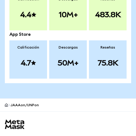
4.4
10M+
483.8K
App Store
Calificación
Descargas
Reseñas
4.7
50M+
75.8K
JAAAon/UNPon
Pie de página del sitio MetaMask