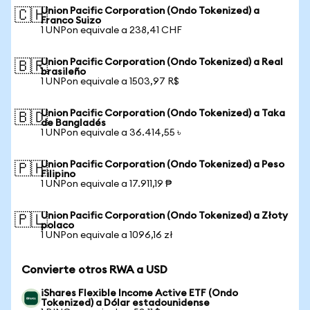
Union Pacific Corporation (Ondo Tokenized) a
🇨🇭
Franco Suizo
1 UNPon equivale a 238,41 CHF
Union Pacific Corporation (Ondo Tokenized) a Real
🇧🇷
brasileño
1 UNPon equivale a 1503,97 R$
Union Pacific Corporation (Ondo Tokenized) a Taka
🇧🇩
de Bangladés
1 UNPon equivale a 36.414,55 ৳
Union Pacific Corporation (Ondo Tokenized) a Peso
🇵🇭
Filipino
1 UNPon equivale a 17.911,19 ₱
Union Pacific Corporation (Ondo Tokenized) a Złoty
🇵🇱
polaco
1 UNPon equivale a 1096,16 zł
Convierte otros RWA a USD
iShares Flexible Income Active ETF (Ondo
Tokenized) a Dólar estadounidense