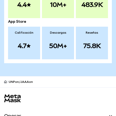
4.4
10M+
483.9K
App Store
Calificación
Descargas
Reseñas
4.7
50M+
75.8K
UNPon/JAAAon
Pie de página del sitio MetaMask
Operar