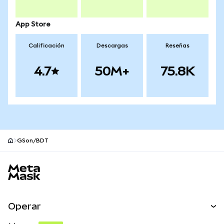
App Store
Calificación
Descargas
Reseñas
4.7
50M+
75.8K
GSon/BDT
Pie de página del sitio MetaMask
Operar
Canjear