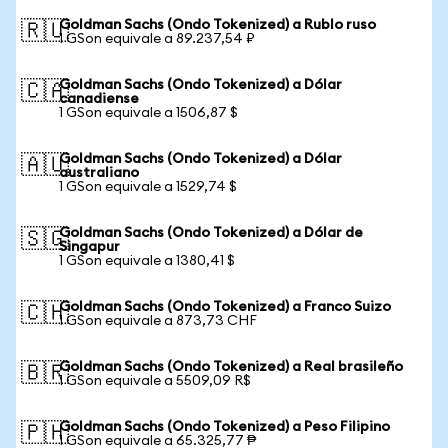
Goldman Sachs (Ondo Tokenized) a Rublo ruso
🇷🇺
1 GSon equivale a 89.237,54 ₽
Goldman Sachs (Ondo Tokenized) a Dólar
🇨🇦
canadiense
1 GSon equivale a 1506,87 $
Goldman Sachs (Ondo Tokenized) a Dólar
🇦🇺
australiano
1 GSon equivale a 1529,74 $
Goldman Sachs (Ondo Tokenized) a Dólar de
🇸🇬
Singapur
1 GSon equivale a 1380,41 $
Goldman Sachs (Ondo Tokenized) a Franco Suizo
🇨🇭
1 GSon equivale a 873,73 CHF
Goldman Sachs (Ondo Tokenized) a Real brasileño
🇧🇷
1 GSon equivale a 5509,09 R$
Goldman Sachs (Ondo Tokenized) a Peso Filipino
🇵🇭
1 GSon equivale a 65.325,77 ₱