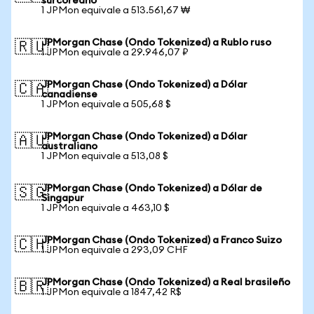
surcoreano
1 JPMon equivale a 513.561,67 ₩
JPMorgan Chase (Ondo Tokenized) a Rublo ruso
🇷🇺
1 JPMon equivale a 29.946,07 ₽
JPMorgan Chase (Ondo Tokenized) a Dólar
🇨🇦
canadiense
1 JPMon equivale a 505,68 $
JPMorgan Chase (Ondo Tokenized) a Dólar
🇦🇺
australiano
1 JPMon equivale a 513,08 $
JPMorgan Chase (Ondo Tokenized) a Dólar de
🇸🇬
Singapur
1 JPMon equivale a 463,10 $
JPMorgan Chase (Ondo Tokenized) a Franco Suizo
🇨🇭
1 JPMon equivale a 293,09 CHF
JPMorgan Chase (Ondo Tokenized) a Real brasileño
🇧🇷
1 JPMon equivale a 1847,42 R$