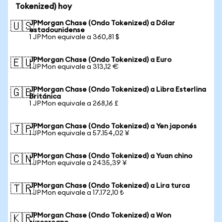
Tokenized) hoy
JPMorgan Chase (Ondo Tokenized) a Dólar
🇺🇸
estadounidense
1 JPMon equivale a 360,81 $
JPMorgan Chase (Ondo Tokenized) a Euro
🇪🇺
1 JPMon equivale a 313,12 €
JPMorgan Chase (Ondo Tokenized) a Libra Esterlina
🇬🇧
Británica
1 JPMon equivale a 268,16 £
JPMorgan Chase (Ondo Tokenized) a Yen japonés
🇯🇵
1 JPMon equivale a 57.154,02 ¥
JPMorgan Chase (Ondo Tokenized) a Yuan chino
🇨🇳
1 JPMon equivale a 2435,39 ¥
JPMorgan Chase (Ondo Tokenized) a Lira turca
🇹🇷
1 JPMon equivale a 17.172,10 ₺
JPMorgan Chase (Ondo Tokenized) a Won
🇰🇷