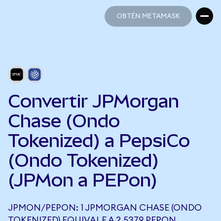
OBTÉN METAMASK
OBTÉN METAMASK
Convertir JPMorgan
Chase (Ondo
Tokenized) a PepsiCo
(Ondo Tokenized)
(JPMon a PEPon)
JPMON/PEPON: 1 JPMORGAN CHASE (ONDO
TOKENIZED) EQUIVALE A 2,5379 PEPON