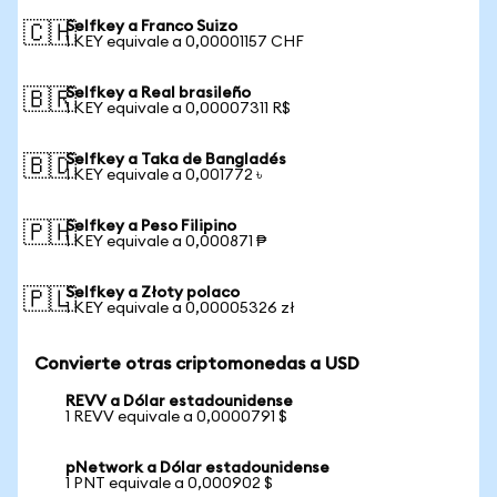
Selfkey a Franco Suizo
🇨🇭
1 KEY equivale a 0,00001157 CHF
Selfkey a Real brasileño
🇧🇷
1 KEY equivale a 0,00007311 R$
Selfkey a Taka de Bangladés
🇧🇩
1 KEY equivale a 0,001772 ৳
Selfkey a Peso Filipino
🇵🇭
1 KEY equivale a 0,000871 ₱
Selfkey a Złoty polaco
🇵🇱
1 KEY equivale a 0,00005326 zł
Convierte otras criptomonedas a USD
REVV a Dólar estadounidense
1 REVV equivale a 0,0000791 $
pNetwork a Dólar estadounidense
1 PNT equivale a 0,000902 $