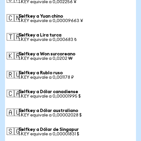
1 KEY equivale a 0,002256 ¥
Selfkey a Yuan chino
🇨🇳
1 KEY equivale a 0,00009663 ¥
Selfkey a Lira turca
🇹🇷
1 KEY equivale a 0,000683 ₺
Selfkey a Won surcoreano
🇰🇷
1 KEY equivale a 0,0202 ₩
Selfkey a Rublo ruso
🇷🇺
1 KEY equivale a 0,001178 ₽
Selfkey a Dólar canadiense
🇨🇦
1 KEY equivale a 0,00001995 $
Selfkey a Dólar australiano
🇦🇺
1 KEY equivale a 0,00002028 $
Selfkey a Dólar de Singapur
🇸🇬
1 KEY equivale a 0,00001831 $