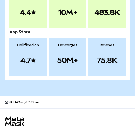
4.4
10M+
483.8K
App Store
Calificación
Descargas
Reseñas
4.7
50M+
75.8K
KLACon/USFRon
Pie de página del sitio MetaMask