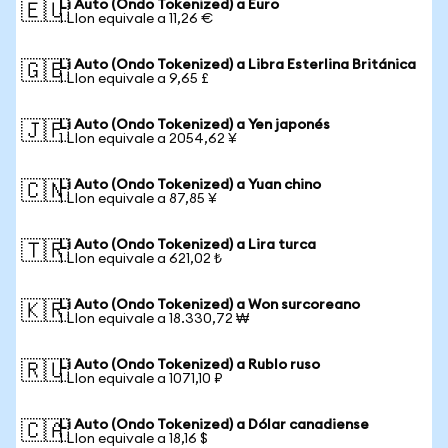
Li Auto (Ondo Tokenized) a Euro
🇪🇺
1 LIon equivale a 11,26 €
Li Auto (Ondo Tokenized) a Libra Esterlina Británica
🇬🇧
1 LIon equivale a 9,65 £
Li Auto (Ondo Tokenized) a Yen japonés
🇯🇵
1 LIon equivale a 2054,62 ¥
Li Auto (Ondo Tokenized) a Yuan chino
🇨🇳
1 LIon equivale a 87,85 ¥
Li Auto (Ondo Tokenized) a Lira turca
🇹🇷
1 LIon equivale a 621,02 ₺
Li Auto (Ondo Tokenized) a Won surcoreano
🇰🇷
1 LIon equivale a 18.330,72 ₩
Li Auto (Ondo Tokenized) a Rublo ruso
🇷🇺
1 LIon equivale a 1071,10 ₽
Li Auto (Ondo Tokenized) a Dólar canadiense
🇨🇦
1 LIon equivale a 18,16 $