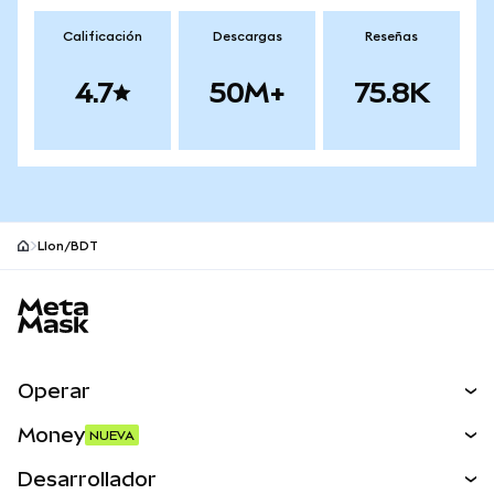
Calificación
Descargas
Reseñas
4.7
50M+
75.8K
LIon/BDT
Pie de página del sitio MetaMask
Operar
Canjear
Money
NUEVA
Predecir
NUEVA
Comprar
Desarrollador
Perps
NUEVA