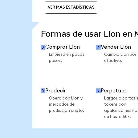
VER MÁS ESTADÍSTICAS
VER MÁS ESTADÍSTICAS
Formas de usar LIon en
Comprar LIon
Vender LIon
Empieza en pocos
Cambia LIon por
pasos.
efectivo.
Predecir
Perpetuos
Opera con LIon y
Largos o cortos 
mercados de
tokens con
predicción cripto.
apalancamiento
de hasta 50x.