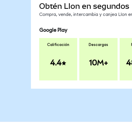
Obtén LIon en segundos
Compra, vende, intercambia y canjea LIon en
Google Play
Calificación
Descargas
4.4
10M+
4