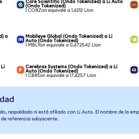
s
Core Scientific (Ondo Tokenized) a Li Auto
(Ondo Tokenized)
1 CORZon equivale a 1,6212 LIon
d) a
Mobileye Global (Ondo Tokenized) a Li
Auto (Ondo Tokenized)
1 MBLYon equivale a 0,672542 LIon
Li
Cerebras Systems (Ondo Tokenized) a Li
Auto (Ondo Tokenized)
1 CBRSon equivale a 17,6257 LIon
idad
o, respaldado ni está afiliado con Li Auto. El nombre de la emp
o de referencia subyacente.