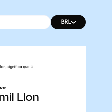
BRL
on, significa que Li
ANTE
mil
LIon