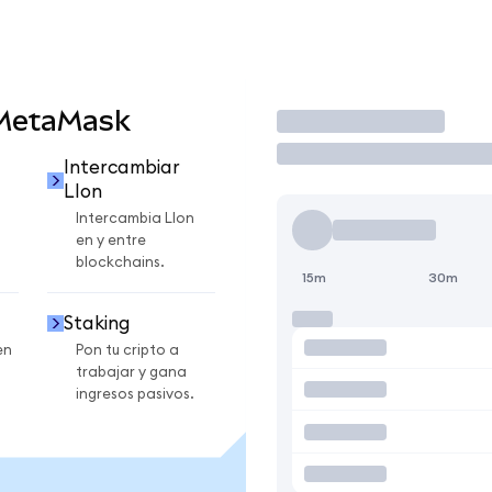
 MetaMask
Operar
Intercambiar
LIon
Intercambia LIon
en y entre
blockchains.
15m
30m
Staking
en
Pon tu cripto a
trabajar y gana
ingresos pasivos.