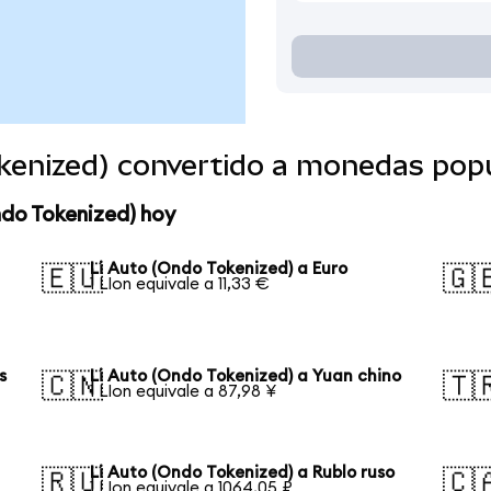
okenized) convertido a monedas pop
ndo Tokenized) hoy
Li Auto (Ondo Tokenized) a Euro
🇪🇺
🇬
1 LIon equivale a 11,33 €
s
Li Auto (Ondo Tokenized) a Yuan chino
🇨🇳
🇹
1 LIon equivale a 87,98 ¥
Li Auto (Ondo Tokenized) a Rublo ruso
🇷🇺
🇨
1 LIon equivale a 1064,05 ₽