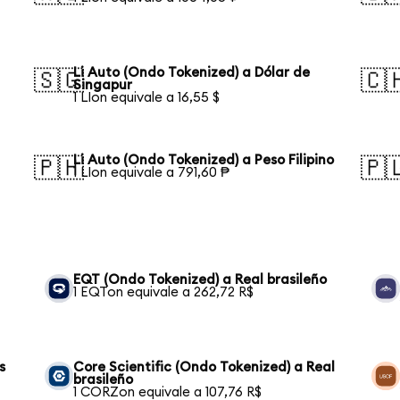
Li Auto (Ondo Tokenized) a Dólar de
🇸🇬
🇨
Singapur
1 LIon equivale a 16,55 $
Li Auto (Ondo Tokenized) a Peso Filipino
🇵🇭
🇵
1 LIon equivale a 791,60 ₱
EQT (Ondo Tokenized) a Real brasileño
1 EQTon equivale a 262,72 R$
s
Core Scientific (Ondo Tokenized) a Real
brasileño
1 CORZon equivale a 107,76 R$