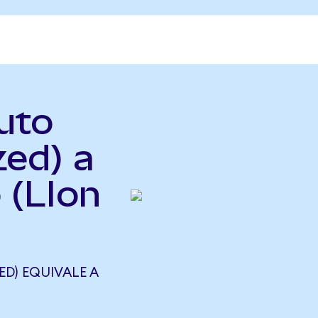
Auto
zed) a
 (LIon
ED) EQUIVALE A