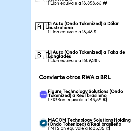
1 LIon equivale a 18.358,66 ₩
Li Auto (Ondo Tokenized) a Dólar
🇦🇺
australiano
1 LIon equivale a 18,48 $
Li Auto (Ondo Tokenized) a Taka de
🇧🇩
Bangladés
1 LIon equivale a 1609,38 ৳
Convierte otros RWA a BRL
Figure Technology Solutions (Ondo
Tokenized) a Real brasileño
1 FIGRon equivale a 148,89 R$
MACOM Technology Solutions Holding
(Ondo Tokenized) a Real brasileño
1 MTSIon equivale a 1605,35 R$