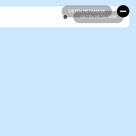
OBTÉN METAMASK
OBTÉN METAMASK
OBTÉN METAMASK
OBTÉN METAMASK