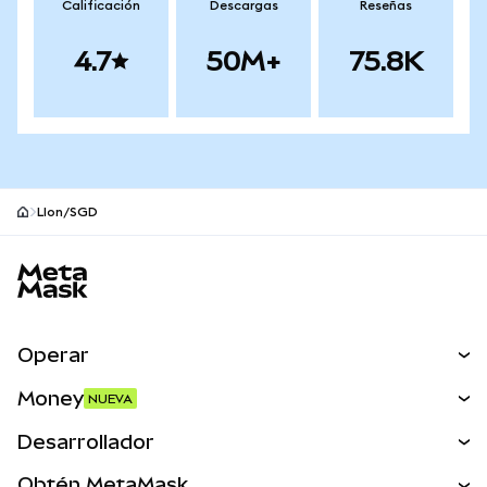
Calificación
Descargas
Reseñas
4.7
50M+
75.8K
LIon/SGD
Pie de página del sitio MetaMask
Operar
Canjear
Money
NUEVA
Predecir
NUEVA
Comprar
Desarrollador
Perps
NUEVA
Tarjeta
Ver los documentos
Obtén MetaMask