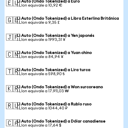
Li Auto (Ondo Tokenized) a Euro
🇪🇺
1 LIon equivale a 10,92 €
Li Auto (Ondo Tokenized) a Libra Esterlina Británica
🇬🇧
1 LIon equivale a 9,35 £
Li Auto (Ondo Tokenized) a Yen japonés
🇯🇵
1 LIon equivale a 1993,31 ¥
Li Auto (Ondo Tokenized) a Yuan chino
🇨🇳
1 LIon equivale a 84,94 ¥
Li Auto (Ondo Tokenized) a Lira turca
🇹🇷
1 LIon equivale a 598,90 ₺
Li Auto (Ondo Tokenized) a Won surcoreano
🇰🇷
1 LIon equivale a 17.911,03 ₩
Li Auto (Ondo Tokenized) a Rublo ruso
🇷🇺
1 LIon equivale a 1044,40 ₽
Li Auto (Ondo Tokenized) a Dólar canadiense
🇨🇦
1 LIon equivale a 17,64 $