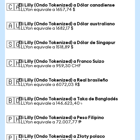
Eli Lilly (Ondo Tokenized) a Dólar canadiense
🇨🇦
1 LLYon equivale a 1657,74 $
Eli Lilly (Ondo Tokenized) a Dólar australiano
🇦🇺
1 LLYon equivale a 1682,17 $
Eli Lilly (Ondo Tokenized) a Dólar de Singapur
🇸🇬
1 LLYon equivale a 1518,89 $
Eli Lilly (Ondo Tokenized) a Franco Suizo
🇨🇭
1 LLYon equivale a 959,30 CHF
Eli Lilly (Ondo Tokenized) a Real brasileño
🇧🇷
1 LLYon equivale a 6072,03 R$
Eli Lilly (Ondo Tokenized) a Taka de Bangladés
🇧🇩
1 LLYon equivale a 146.623,40 ৳
Eli Lilly (Ondo Tokenized) a Peso Filipino
🇵🇭
1 LLYon equivale a 72.007,77 ₱
Eli Lilly (Ondo Tokenized) a Złoty polaco
🇵🇱