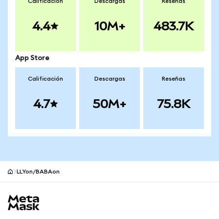
Calificación
Descargas
Reseñas
4.4
10M+
483.7K
App Store
Calificación
Descargas
Reseñas
4.7
50M+
75.8K
LLYon/BABAon
Pie de página del sitio MetaMask