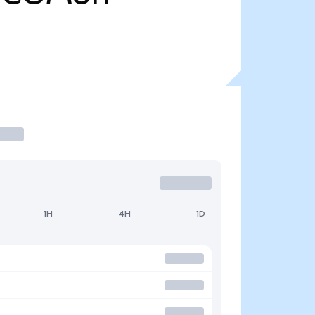
1H
4H
1D