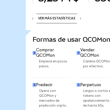
VER MÁS ESTADÍSTICAS
VER MÁS ESTADÍSTICAS
Formas de usar QCOMon
Comprar
Vender
QCOMon
QCOMon
Empieza en pocos
Cambia QCOMo
pasos.
por efectivo.
Predecir
Perpetuos
Opera con
Largos o cortos 
QCOMon y
tokens con
mercados de
apalancamiento
predicción cripto.
de hasta 50x.