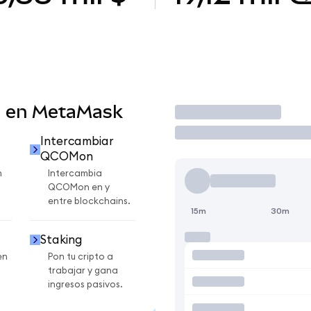
 en MetaMask
Operar
Intercambiar
QCOMon
n
Intercambia
QCOMon en y
entre blockchains.
15m
30m
Staking
en
Pon tu cripto a
trabajar y gana
ingresos pasivos.