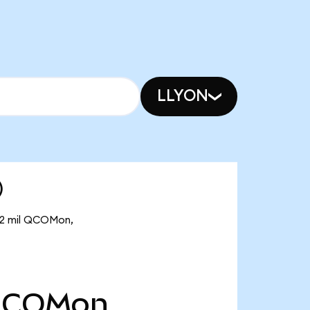
LLYON
)
,12 mil QCOMon,
COMon