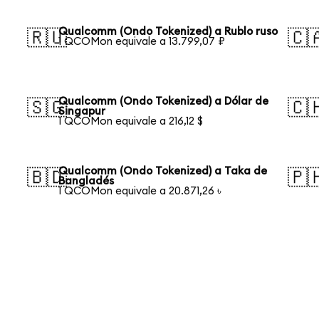
Qualcomm (Ondo Tokenized) a Rublo ruso
🇷🇺
🇨
1 QCOMon equivale a 13.799,07 ₽
Qualcomm (Ondo Tokenized) a Dólar de
🇸🇬
🇨
Singapur
1 QCOMon equivale a 216,12 $
Qualcomm (Ondo Tokenized) a Taka de
🇧🇩
🇵
Bangladés
1 QCOMon equivale a 20.871,26 ৳