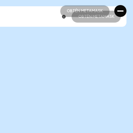
OBTÉN METAMASK
OBTÉN METAMASK
OBTÉN METAMASK
OBTÉN METAMASK