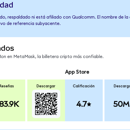
idad
do, respaldado ni está afiliado con Qualcomm. El nombre de la 
tivo de referencia subyacente.
ndos
 en MetaMask, la billetera cripto más confiable.
App Store
Reseñas
Descargar
Calificación
Descarg
83.9K
4.7
50M