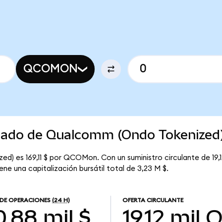
QCOMON
rcado de Qualcomm (Ondo Tokenized
d) es 169,11 $ por QCOMon. Con un suministro circulante de 19
e una capitalización bursátil total de 3,23 M $.
DE OPERACIONES
(24 H)
OFERTA CIRCULANTE
,88 mil $
19,12 mil
Q