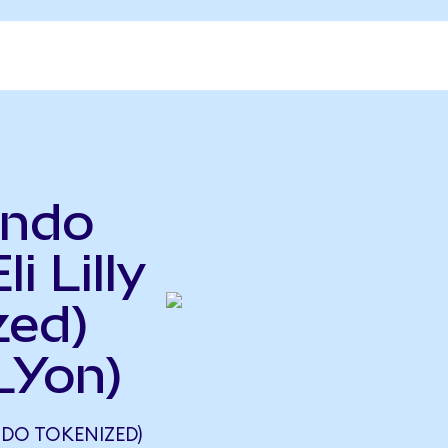
ndo
i Lilly
zed)
LYon)
DO TOKENIZED)