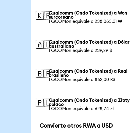
Qualcomm (Ondo Tokenized) a Won
🇰🇷
surcoreano
1 QCOMon equivale a 238.083,31 ₩
Qualcomm (Ondo Tokenized) a Dólar
🇦🇺
australiano
1 QCOMon equivale a 239,29 $
Qualcomm (Ondo Tokenized) a Real
🇧🇷
brasileño
1 QCOMon equivale a 862,00 R$
Qualcomm (Ondo Tokenized) a Złoty
🇵🇱
polaco
1 QCOMon equivale a 628,74 zł
Convierte otros RWA a USD