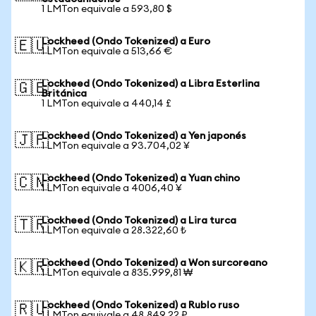
1 LMTon equivale a 593,80 $
Lockheed (Ondo Tokenized) a Euro
🇪🇺
1 LMTon equivale a 513,66 €
Lockheed (Ondo Tokenized) a Libra Esterlina
🇬🇧
Británica
1 LMTon equivale a 440,14 £
Lockheed (Ondo Tokenized) a Yen japonés
🇯🇵
1 LMTon equivale a 93.704,02 ¥
Lockheed (Ondo Tokenized) a Yuan chino
🇨🇳
1 LMTon equivale a 4006,40 ¥
Lockheed (Ondo Tokenized) a Lira turca
🇹🇷
1 LMTon equivale a 28.322,60 ₺
Lockheed (Ondo Tokenized) a Won surcoreano
🇰🇷
1 LMTon equivale a 835.999,81 ₩
Lockheed (Ondo Tokenized) a Rublo ruso
🇷🇺
1 LMTon equivale a 48.849,22 ₽