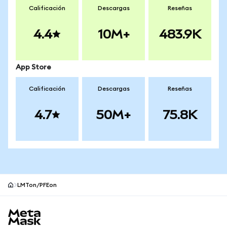
Calificación
Descargas
Reseñas
4.4
10M+
483.9K
App Store
Calificación
Descargas
Reseñas
4.7
50M+
75.8K
LMTon/PFEon
Pie de página del sitio MetaMask