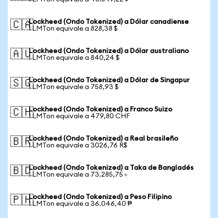
Lockheed (Ondo Tokenized) a Dólar canadiense
🇨🇦
1 LMTon equivale a 828,38 $
Lockheed (Ondo Tokenized) a Dólar australiano
🇦🇺
1 LMTon equivale a 840,24 $
Lockheed (Ondo Tokenized) a Dólar de Singapur
🇸🇬
1 LMTon equivale a 758,93 $
Lockheed (Ondo Tokenized) a Franco Suizo
🇨🇭
1 LMTon equivale a 479,80 CHF
Lockheed (Ondo Tokenized) a Real brasileño
🇧🇷
1 LMTon equivale a 3026,76 R$
Lockheed (Ondo Tokenized) a Taka de Bangladés
🇧🇩
1 LMTon equivale a 73.285,75 ৳
Lockheed (Ondo Tokenized) a Peso Filipino
🇵🇭
1 LMTon equivale a 36.046,40 ₱