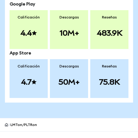
Google Play
Calificación
Descargas
Reseñas
4.4
10M+
483.9K
App Store
Calificación
Descargas
Reseñas
4.7
50M+
75.8K
LMTon/PLTRon
Pie de página del sitio MetaMask