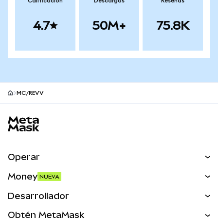
Calificación
Descargas
Reseñas
4.7
50M+
75.8K
MC/REVV
Pie de página del sitio MetaMask
Operar
Canjear
Money
NUEVA
Predecir
NUEVA
Comprar
Desarrollador
Perps
NUEVA
Tarjeta
Ver los documentos
Obtén MetaMask