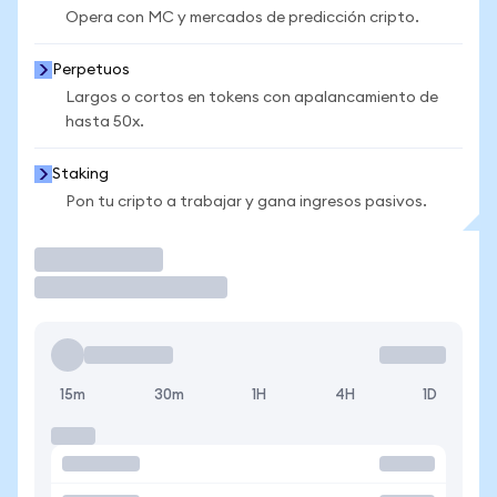
Opera con MC y mercados de predicción cripto.
Perpetuos
Largos o cortos en tokens con apalancamiento de
hasta 50x.
Staking
Pon tu cripto a trabajar y gana ingresos pasivos.
Operar
15m
30m
1H
4H
1D