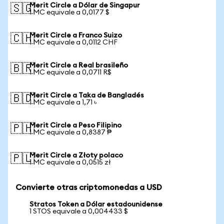
Merit Circle a Dólar de Singapur
🇸🇬
1 MC equivale a 0,0177 $
Merit Circle a Franco Suizo
🇨🇭
1 MC equivale a 0,0112 CHF
Merit Circle a Real brasileño
🇧🇷
1 MC equivale a 0,0711 R$
Merit Circle a Taka de Bangladés
🇧🇩
1 MC equivale a 1,71 ৳
Merit Circle a Peso Filipino
🇵🇭
1 MC equivale a 0,8387 ₱
Merit Circle a Złoty polaco
🇵🇱
1 MC equivale a 0,0515 zł
Convierte otras criptomonedas a USD
Stratos Token a Dólar estadounidense
1 STOS equivale a 0,004433 $