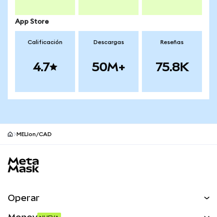
App Store
Calificación
Descargas
Reseñas
4.7
50M+
75.8K
MELIon/CAD
Pie de página del sitio MetaMask
Operar
Canjear