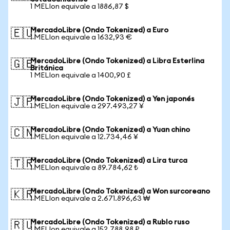
1 MELIon equivale a 1886,87 $
MercadoLibre (Ondo Tokenized) a Euro
🇪🇺
1 MELIon equivale a 1632,93 €
MercadoLibre (Ondo Tokenized) a Libra Esterlina
🇬🇧
Británica
1 MELIon equivale a 1400,90 £
MercadoLibre (Ondo Tokenized) a Yen japonés
🇯🇵
1 MELIon equivale a 297.493,27 ¥
MercadoLibre (Ondo Tokenized) a Yuan chino
🇨🇳
1 MELIon equivale a 12.734,46 ¥
MercadoLibre (Ondo Tokenized) a Lira turca
🇹🇷
1 MELIon equivale a 89.784,62 ₺
MercadoLibre (Ondo Tokenized) a Won surcoreano
🇰🇷
1 MELIon equivale a 2.671.896,63 ₩
MercadoLibre (Ondo Tokenized) a Rublo ruso
🇷🇺
1 MELIon equivale a 152.788,98 ₽