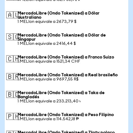
MercadoLibre (Ondo Tokenized) a Dólar
🇦🇺
australiano
1 MELIon equivale a 2673,79 $
MercadoLibre (Ondo Tokenized) a Dólar de
🇸🇬
Singapur
1 MELIon equivale a 2416,44 $
MercadoLibre (Ondo Tokenized) a Franco Suizo
🇨🇭
1 MELIon equivale a 1521,34 CHF
MercadoLibre (Ondo Tokenized) a Real brasileño
🇧🇷
1 MELIon equivale a 9697,55 R$
MercadoLibre (Ondo Tokenized) a Taka de
🇧🇩
Bangladés
1 MELIon equivale a 233.213,40 ৳
MercadoLibre (Ondo Tokenized) a Peso Filipino
🇵🇭
1 MELIon equivale a 114.542,18 ₱
MercadoLibre (Ondo Tokenized) a Złoty polaco