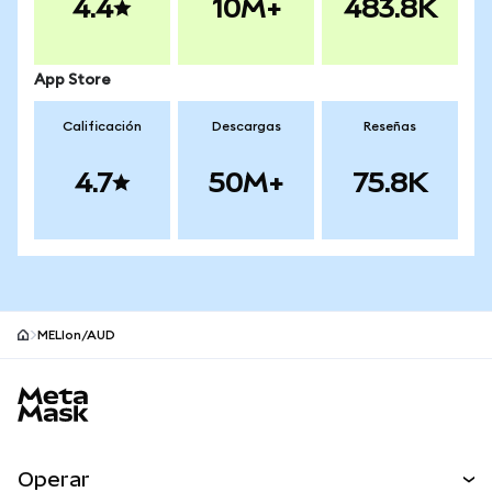
4.4
10M+
483.8K
App Store
Calificación
Descargas
Reseñas
4.7
50M+
75.8K
MELIon/AUD
Pie de página del sitio MetaMask
Operar