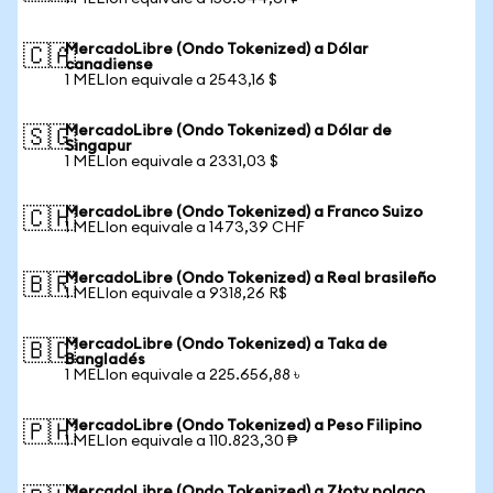
MercadoLibre (Ondo Tokenized) a Dólar
🇨🇦
canadiense
1 MELIon equivale a 2543,16 $
MercadoLibre (Ondo Tokenized) a Dólar de
🇸🇬
Singapur
1 MELIon equivale a 2331,03 $
MercadoLibre (Ondo Tokenized) a Franco Suizo
🇨🇭
1 MELIon equivale a 1473,39 CHF
MercadoLibre (Ondo Tokenized) a Real brasileño
🇧🇷
1 MELIon equivale a 9318,26 R$
MercadoLibre (Ondo Tokenized) a Taka de
🇧🇩
Bangladés
1 MELIon equivale a 225.656,88 ৳
MercadoLibre (Ondo Tokenized) a Peso Filipino
🇵🇭
1 MELIon equivale a 110.823,30 ₱
MercadoLibre (Ondo Tokenized) a Złoty polaco