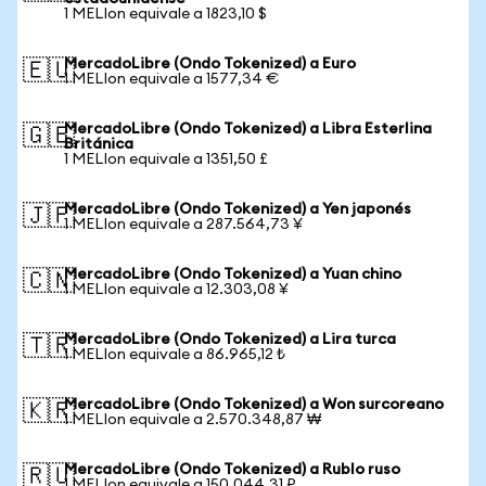
1 MELIon equivale a 1823,10 $
MercadoLibre (Ondo Tokenized) a Euro
🇪🇺
1 MELIon equivale a 1577,34 €
MercadoLibre (Ondo Tokenized) a Libra Esterlina
🇬🇧
Británica
1 MELIon equivale a 1351,50 £
MercadoLibre (Ondo Tokenized) a Yen japonés
🇯🇵
1 MELIon equivale a 287.564,73 ¥
MercadoLibre (Ondo Tokenized) a Yuan chino
🇨🇳
1 MELIon equivale a 12.303,08 ¥
MercadoLibre (Ondo Tokenized) a Lira turca
🇹🇷
1 MELIon equivale a 86.965,12 ₺
MercadoLibre (Ondo Tokenized) a Won surcoreano
🇰🇷
1 MELIon equivale a 2.570.348,87 ₩
MercadoLibre (Ondo Tokenized) a Rublo ruso
🇷🇺
1 MELIon equivale a 150.044,31 ₽