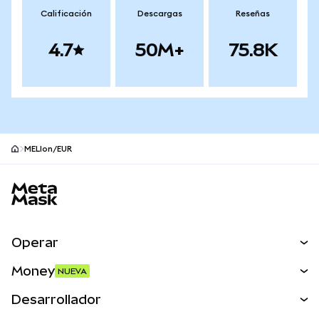
Calificación
Descargas
Reseñas
4.7
50M+
75.8K
MELIon/EUR
Pie de página del sitio MetaMask
Operar
Canjear
Money
NUEVA
Predecir
NUEVA
Comprar
Desarrollador
Perps
NUEVA
Tarjeta
Ver los documentos