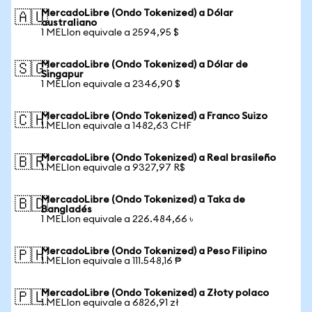
MercadoLibre (Ondo Tokenized) a Dólar
🇦🇺
australiano
1 MELIon equivale a 2594,95 $
MercadoLibre (Ondo Tokenized) a Dólar de
🇸🇬
Singapur
1 MELIon equivale a 2346,90 $
MercadoLibre (Ondo Tokenized) a Franco Suizo
🇨🇭
1 MELIon equivale a 1482,63 CHF
MercadoLibre (Ondo Tokenized) a Real brasileño
🇧🇷
1 MELIon equivale a 9327,97 R$
MercadoLibre (Ondo Tokenized) a Taka de
🇧🇩
Bangladés
1 MELIon equivale a 226.484,66 ৳
MercadoLibre (Ondo Tokenized) a Peso Filipino
🇵🇭
1 MELIon equivale a 111.548,16 ₱
MercadoLibre (Ondo Tokenized) a Złoty polaco
🇵🇱
1 MELIon equivale a 6826,91 zł