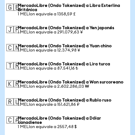
MercadoLibre (Ondo Tokenized) a Libra Esterlina
🇬🇧
Británica
1 MELIon equivale a 1358,59 £
MercadoLibre (Ondo Tokenized) a Yen japonés
🇯🇵
1 MELIon equivale a 291.079,63 ¥
MercadoLibre (Ondo Tokenized) a Yuan chino
🇨🇳
1 MELIon equivale a 12.374,98 ¥
MercadoLibre (Ondo Tokenized) a Lira turca
🇹🇷
1 MELIon equivale a 87.541,16 ₺
MercadoLibre (Ondo Tokenized) a Won surcoreano
🇰🇷
1 MELIon equivale a 2.602.286,03 ₩
MercadoLibre (Ondo Tokenized) a Rublo ruso
🇷🇺
1 MELIon equivale a 151.621,86 ₽
MercadoLibre (Ondo Tokenized) a Dólar
🇨🇦
canadiense
1 MELIon equivale a 2557,48 $