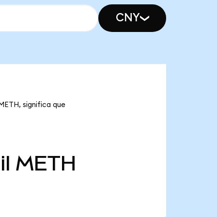
CNY
 METH, significa que
il
METH