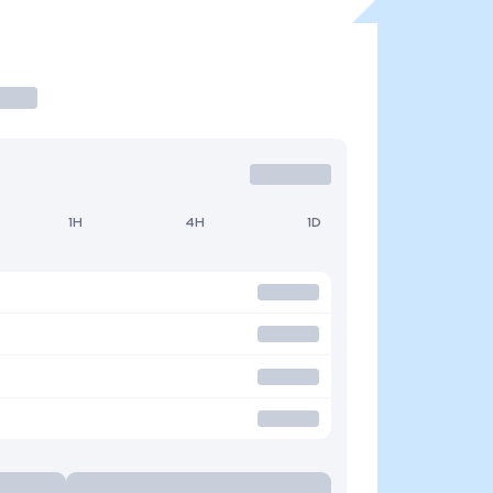
1H
4H
1D