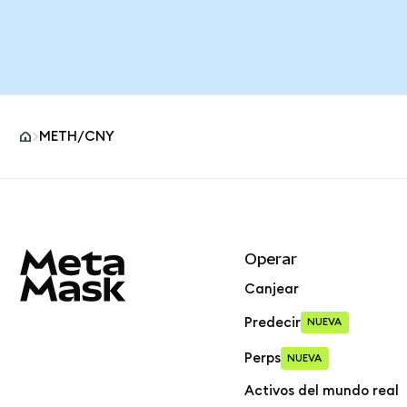
METH/CNY
Pie de página del sitio MetaMask
Operar
Canjear
Predecir
NUEVA
Perps
NUEVA
Activos del mundo real