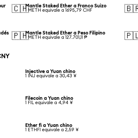
pur
Mantle Staked Ether a Franco Suizo
🇨🇭
🇧
1 METH equivale a 1695,79 CHF
adés
Mantle Staked Ether a Peso Filipino
🇵🇭
🇵
1 METH equivale a 127.701,11 ₱
CNY
Injective a Yuan chino
1 INJ equivale a 30,43 ¥
Filecoin a Yuan chino
1 FIL equivale a 4,94 ¥
Ether fi a Yuan chino
1 ETHFI equivale a 2,59 ¥