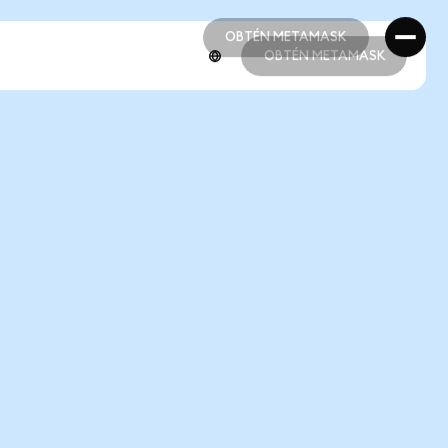
OBTÉN METAMASK
OBTÉN METAMASK
OBTÉN METAMASK
OBTÉN METAMASK