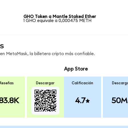
GHO Token a Mantle Staked Ether
1 GHO equivale a 0,000475 METH
s
n MetaMask, la billetera cripto más confiable.
App Store
Reseñas
Descargar
Calificación
Descarg
83.8K
4.7
50M