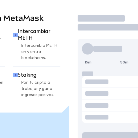
n MetaMask
Operar
Intercambiar
METH
r
Intercambia METH
en y entre
blockchains.
15m
30m
Staking
en
Pon tu cripto a
trabajar y gana
ingresos pasivos.