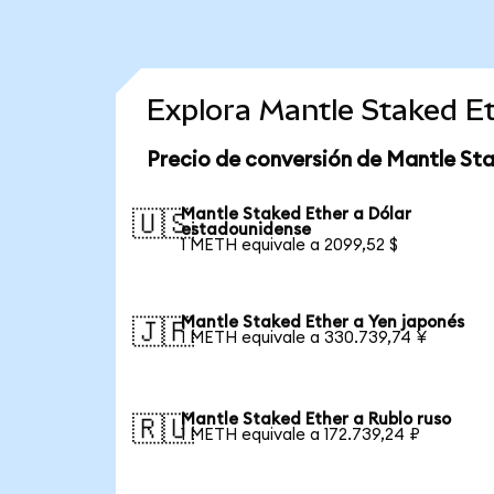
Explora Mantle Staked E
Precio de conversión de Mantle Sta
Mantle Staked Ether a Dólar
🇺🇸
estadounidense
1 METH equivale a 2099,52 $
Mantle Staked Ether a Yen japonés
🇯🇵
1 METH equivale a 330.739,74 ¥
Mantle Staked Ether a Rublo ruso
🇷🇺
1 METH equivale a 172.739,24 ₽