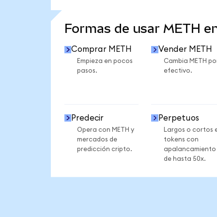
VER MÁS ESTADÍSTICAS
Formas de usar METH e
Comprar METH
Vender METH
Empieza en pocos
Cambia METH po
pasos.
efectivo.
Predecir
Perpetuos
Opera con METH y
Largos o cortos 
mercados de
tokens con
predicción cripto.
apalancamiento
de hasta 50x.