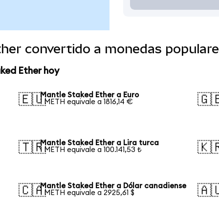
ther convertido a monedas popular
ked Ether hoy
Mantle Staked Ether a Euro
🇪🇺
🇬
1 METH equivale a 1816,14 €
Mantle Staked Ether a Lira turca
🇹🇷
🇰
1 METH equivale a 100.141,53 ₺
Mantle Staked Ether a Dólar canadiense
🇨🇦
🇦
1 METH equivale a 2925,61 $