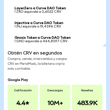
LayerZero a Curve DAO Token
1 ZRO equivale a 3,6022 CRV
Injective a Curve DAO Token
1 INJ equivale a 19,4396 CRV
Gnosis Token a Curve DAO Token
1 GNO equivale a 464,8397 CRV
Obtén CRV en segundos
Compra, vende, intercambia y canjea
CRV en MetaMask, la billetera cripto
más confiable.
Google Play
Calificación
Descargas
Reseñas
4.4
10M+
483.9K