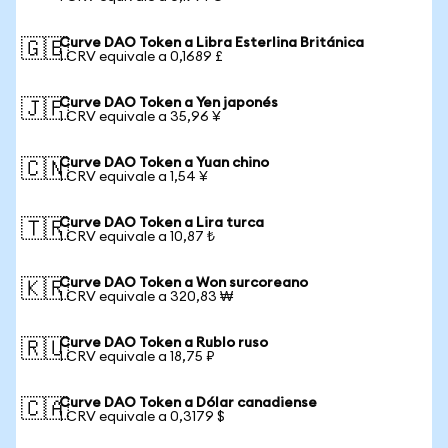
Curve DAO Token a Libra Esterlina Británica
🇬🇧
1 CRV equivale a 0,1689 £
Curve DAO Token a Yen japonés
🇯🇵
1 CRV equivale a 35,96 ¥
Curve DAO Token a Yuan chino
🇨🇳
1 CRV equivale a 1,54 ¥
Curve DAO Token a Lira turca
🇹🇷
1 CRV equivale a 10,87 ₺
Curve DAO Token a Won surcoreano
🇰🇷
1 CRV equivale a 320,83 ₩
Curve DAO Token a Rublo ruso
🇷🇺
1 CRV equivale a 18,75 ₽
Curve DAO Token a Dólar canadiense
🇨🇦
1 CRV equivale a 0,3179 $