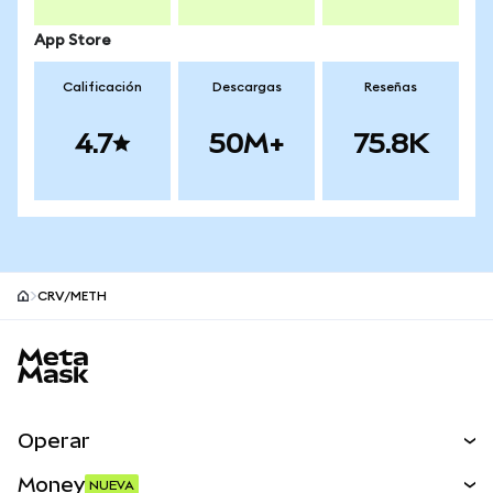
App Store
Calificación
Descargas
Reseñas
4.7
50M+
75.8K
CRV/METH
Pie de página del sitio MetaMask
Operar
Canjear
Money
NUEVA