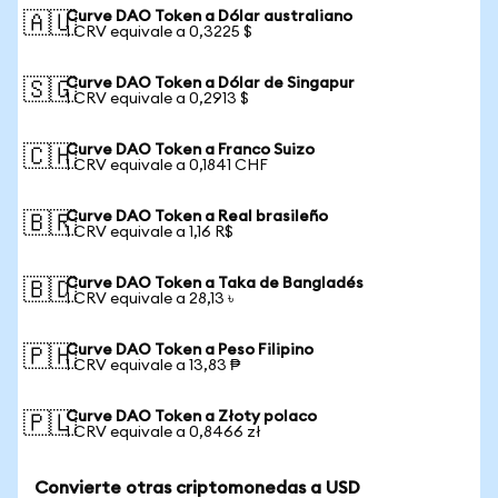
Curve DAO Token a Dólar australiano
🇦🇺
1 CRV equivale a 0,3225 $
Curve DAO Token a Dólar de Singapur
🇸🇬
1 CRV equivale a 0,2913 $
Curve DAO Token a Franco Suizo
🇨🇭
1 CRV equivale a 0,1841 CHF
Curve DAO Token a Real brasileño
🇧🇷
1 CRV equivale a 1,16 R$
Curve DAO Token a Taka de Bangladés
🇧🇩
1 CRV equivale a 28,13 ৳
Curve DAO Token a Peso Filipino
🇵🇭
1 CRV equivale a 13,83 ₱
Curve DAO Token a Złoty polaco
🇵🇱
1 CRV equivale a 0,8466 zł
Convierte otras criptomonedas a USD