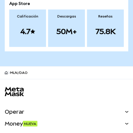
App Store
Calificación
Descargas
Reseñas
4.7
50M+
75.8K
MLN/DAO
Pie de página del sitio MetaMask
Operar
Canjear
Money
NUEVA
Predecir
NUEVA
Comprar