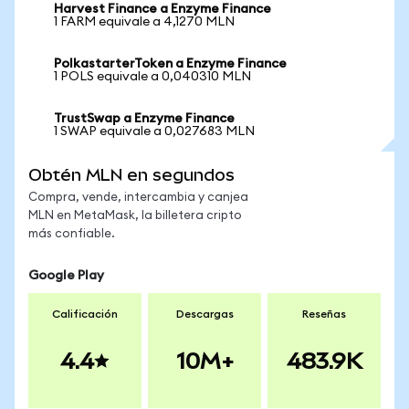
Harvest Finance a Enzyme Finance
1 FARM equivale a 4,1270 MLN
PolkastarterToken a Enzyme Finance
1 POLS equivale a 0,040310 MLN
TrustSwap a Enzyme Finance
1 SWAP equivale a 0,027683 MLN
Obtén MLN en segundos
Compra, vende, intercambia y canjea
MLN en MetaMask, la billetera cripto
más confiable.
Google Play
Calificación
Descargas
Reseñas
4.4
10M+
483.9K