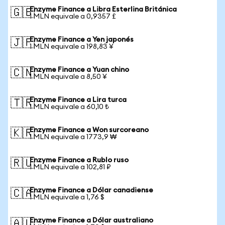
Enzyme Finance a Libra Esterlina Británica
🇬🇧
1 MLN equivale a 0,9357 £
Enzyme Finance a Yen japonés
🇯🇵
1 MLN equivale a 198,83 ¥
Enzyme Finance a Yuan chino
🇨🇳
1 MLN equivale a 8,50 ¥
Enzyme Finance a Lira turca
🇹🇷
1 MLN equivale a 60,10 ₺
Enzyme Finance a Won surcoreano
🇰🇷
1 MLN equivale a 1773,9 ₩
Enzyme Finance a Rublo ruso
🇷🇺
1 MLN equivale a 102,81 ₽
Enzyme Finance a Dólar canadiense
🇨🇦
1 MLN equivale a 1,76 $
Enzyme Finance a Dólar australiano
🇦🇺