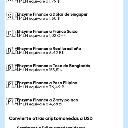
1 MLN equivale a 1,79 $
Enzyme Finance a Dólar de Singapur
🇸🇬
1 MLN equivale a 1,60 $
Enzyme Finance a Franco Suizo
🇨🇭
1 MLN equivale a 1,02 CHF
Enzyme Finance a Real brasileño
🇧🇷
1 MLN equivale a 6,42 R$
Enzyme Finance a Taka de Bangladés
🇧🇩
1 MLN equivale a 155,51 ৳
Enzyme Finance a Peso Filipino
🇵🇭
1 MLN equivale a 76,49 ₱
Enzyme Finance a Złoty polaco
🇵🇱
1 MLN equivale a 4,68 zł
Convierte otras criptomonedas a USD